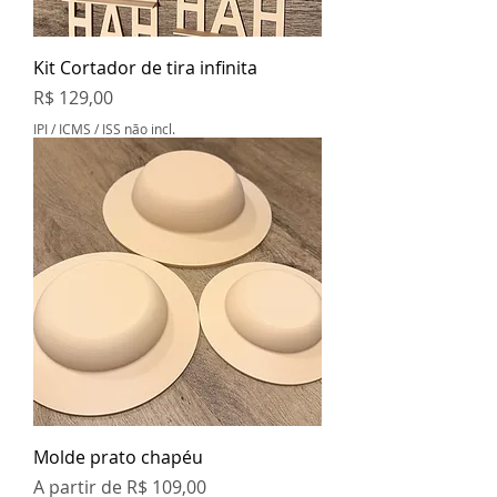
Kit Cortador de tira infinita
Preço
R$ 129,00
IPI / ICMS / ISS não incl.
Molde prato chapéu
Preço promocional
A partir de
R$ 109,00