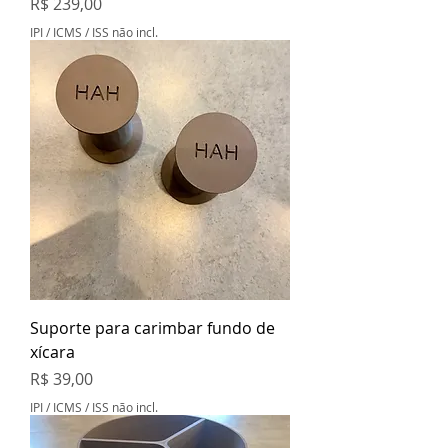
Preço
R$ 239,00
IPI / ICMS / ISS não incl.
Suporte para carimbar fundo de
xícara
Preço
R$ 39,00
IPI / ICMS / ISS não incl.