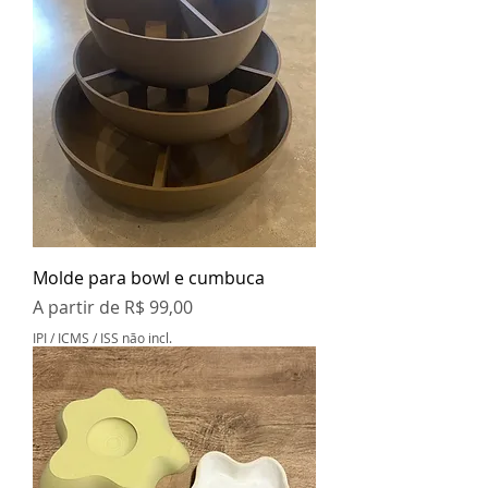
Molde para bowl e cumbuca
Preço promocional
A partir de
R$ 99,00
IPI / ICMS / ISS não incl.