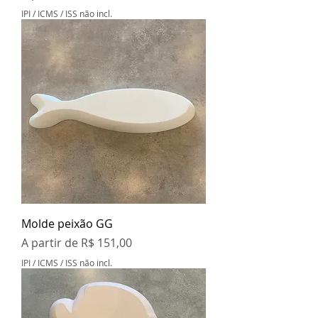
IPI / ICMS / ISS não incl.
Molde peixão GG
Preço promocional
A partir de
R$ 151,00
IPI / ICMS / ISS não incl.