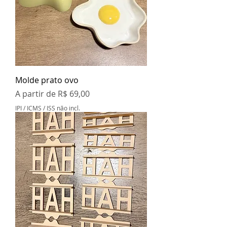
Molde prato ovo
Preço promocional
A partir de
R$ 69,00
IPI / ICMS / ISS não incl.