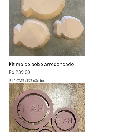
Kit molde peixe arredondado
Preço
R$ 239,00
IPI / ICMS / ISS não incl.