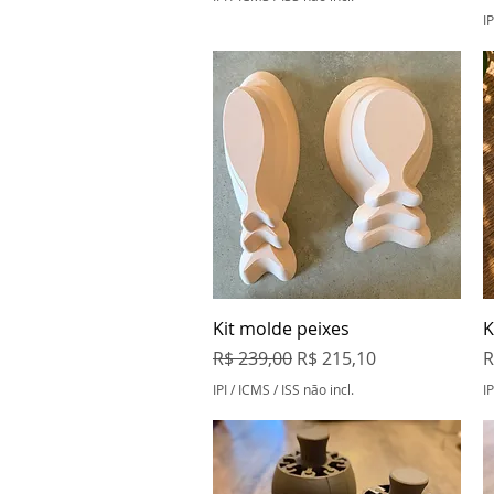
IP
Visualização rápida
Kit molde peixes
K
Preço normal
Preço promocional
P
R$ 239,00
R$ 215,10
R
IPI / ICMS / ISS não incl.
IP