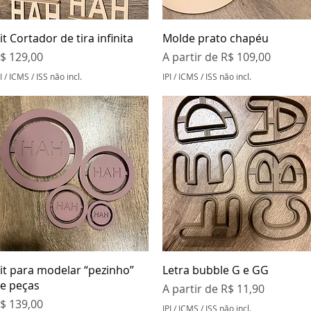
Visualização rápida
Visualização rápida
it Cortador de tira infinita
Molde prato chapéu
reço
Preço promocional
$ 129,00
A partir de
R$ 109,00
I / ICMS / ISS não incl.
IPI / ICMS / ISS não incl.
Visualização rápida
Visualização rápida
it para modelar “pezinho”
Letra bubble G e GG
e peças
Preço promocional
A partir de
R$ 11,90
reço
$ 139,00
IPI / ICMS / ISS não incl.