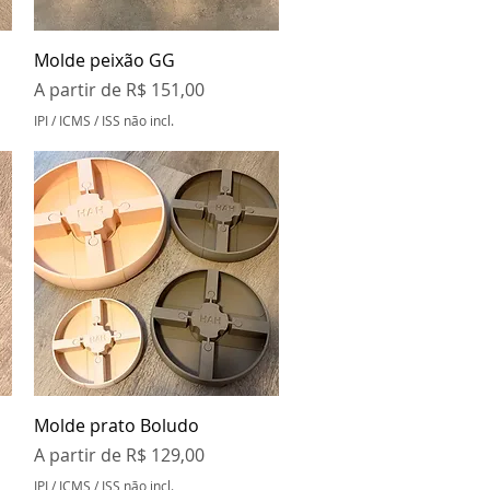
Visualização rápida
Molde peixão GG
Preço promocional
A partir de
R$ 151,00
IPI / ICMS / ISS não incl.
Visualização rápida
Molde prato Boludo
Preço promocional
A partir de
R$ 129,00
IPI / ICMS / ISS não incl.