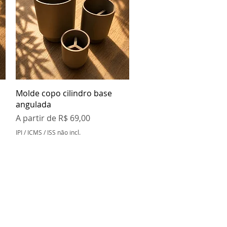
Visualização rápida
Molde copo cilindro base
angulada
Preço promocional
A partir de
R$ 69,00
IPI / ICMS / ISS não incl.