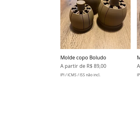
Visualização rápida
Molde copo Boludo
M
Preço promocional
P
A partir de
R$ 89,00
A
IPI / ICMS / ISS não incl.
IP