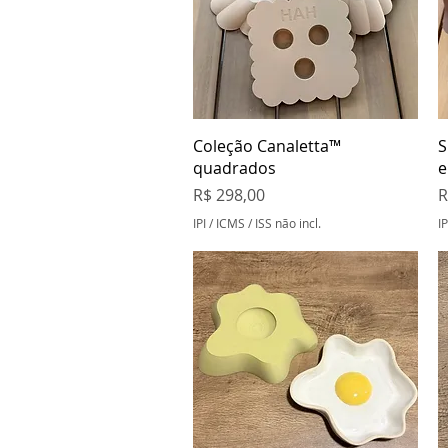
Visualização rápida
Coleção Canaletta™
S
quadrados
e
Preço
P
R$ 298,00
R
IPI / ICMS / ISS não incl.
IP