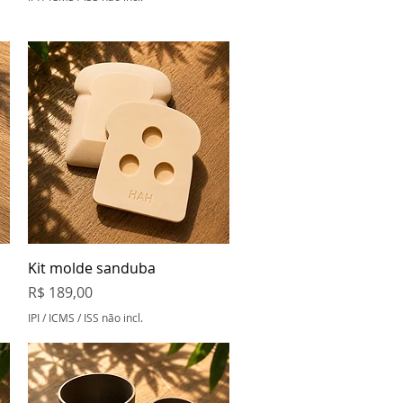
Visualização rápida
Kit molde sanduba
Preço
R$ 189,00
IPI / ICMS / ISS não incl.