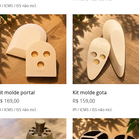
I / ICMS / ISS não incl.
Visualização rápida
Visualização rápida
it molde portal
Kit molde gota
reço
Preço
$ 169,00
R$ 159,00
I / ICMS / ISS não incl.
IPI / ICMS / ISS não incl.