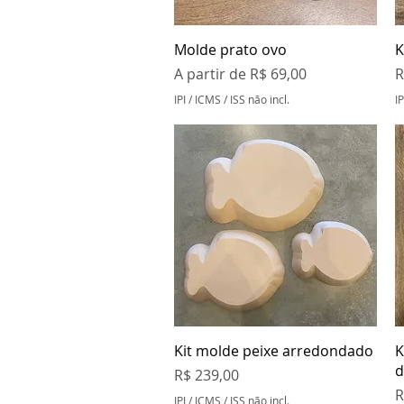
Visualização rápida
Molde prato ovo
K
Preço promocional
P
A partir de
R$ 69,00
R
IPI / ICMS / ISS não incl.
IP
Visualização rápida
Kit molde peixe arredondado
K
d
Preço
R$ 239,00
P
R
IPI / ICMS / ISS não incl.