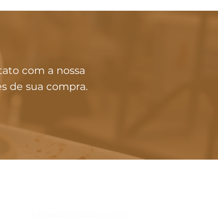
tato com a nossa
es de sua compra.
ATENDIMENTO
(11) 91240-4535
heloisa@hahstudio.com.br