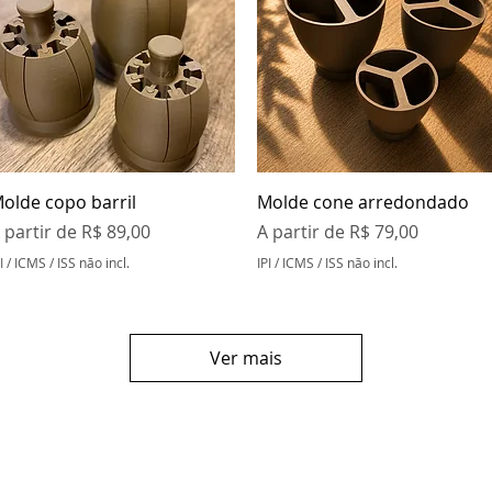
Visualização rápida
Visualização rápida
olde copo barril
Molde cone arredondado
reço promocional
Preço promocional
 partir de
R$ 89,00
A partir de
R$ 79,00
I / ICMS / ISS não incl.
IPI / ICMS / ISS não incl.
Ver mais