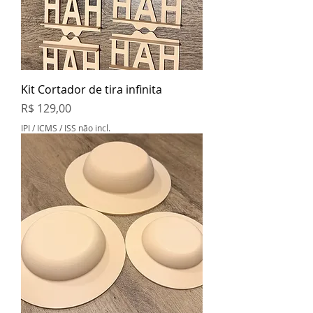
Kit Cortador de tira infinita
Preço
R$ 129,00
IPI / ICMS / ISS não incl.