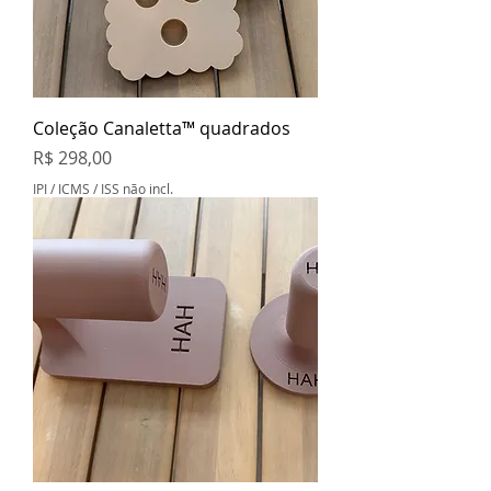
Coleção Canaletta™ quadrados
Preço
R$ 298,00
IPI / ICMS / ISS não incl.