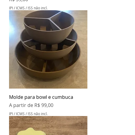
IPI / ICMS / ISS não incl.
Molde para bowl e cumbuca
Preço promocional
A partir de
R$ 99,00
IPI / ICMS / ISS não incl.