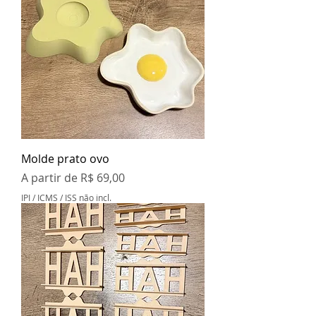
Molde prato ovo
Preço promocional
A partir de
R$ 69,00
IPI / ICMS / ISS não incl.