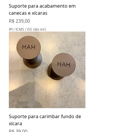
Suporte para acabamento em
canecas e xícaras
Preço
R$ 239,00
IPI / ICMS / ISS não incl.
Suporte para carimbar fundo de
xícara
Preço
R$ 39,00