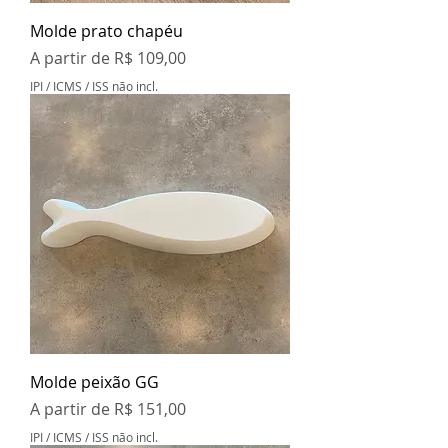
Molde prato chapéu
Preço promocional
A partir de
R$ 109,00
IPI / ICMS / ISS não incl.
Molde peixão GG
Preço promocional
A partir de
R$ 151,00
IPI / ICMS / ISS não incl.