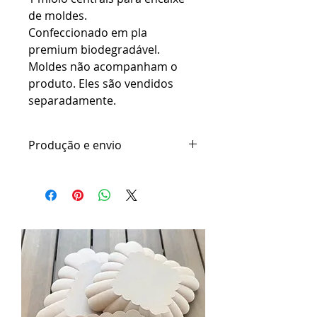
de moldes.
Confeccionado em pla
premium biodegradável.
Moldes não acompanham o
produto. Eles são vendidos
separadamente.
Produção e envio
Por se tratar de um produto feito
por impressão 2D, o prazo de
produção e envio varia de 7 a 15
dias úteis.