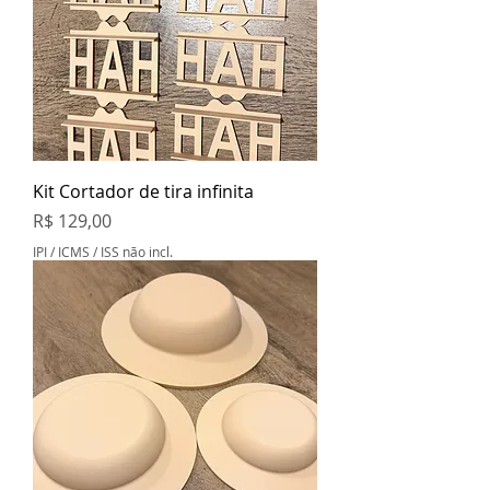
Kit Cortador de tira infinita
Preço
R$ 129,00
IPI / ICMS / ISS não incl.