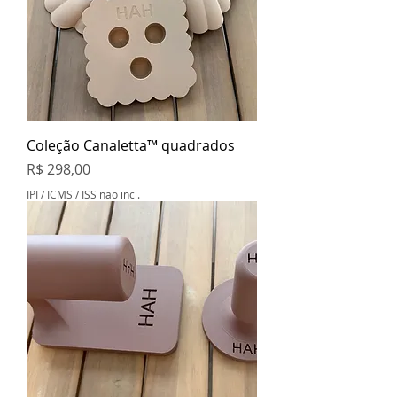
Coleção Canaletta™ quadrados
Preço
R$ 298,00
IPI / ICMS / ISS não incl.