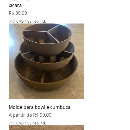
xícara
Preço
R$ 39,00
IPI / ICMS / ISS não incl.
Molde para bowl e cumbuca
Preço promocional
A partir de
R$ 99,00
IPI / ICMS / ISS não incl.