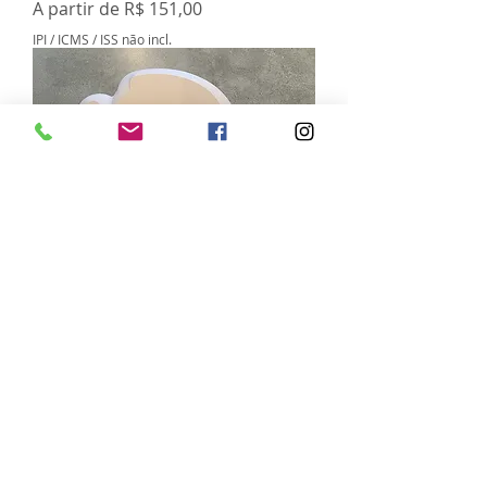
Preço promocional
A partir de
R$ 151,00
IPI / ICMS / ISS não incl.
Kit molde peixe arredondado
Preço
R$ 239,00
IPI / ICMS / ISS não incl.