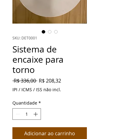
SKU: DET0001
Sistema de
encaixe para
torno
Preço
Preço
 R$ 336,00 
R$ 208,32
normal
promocional
IPI / ICMS / ISS não incl.
Quantidade
*
Adicionar ao carrinho