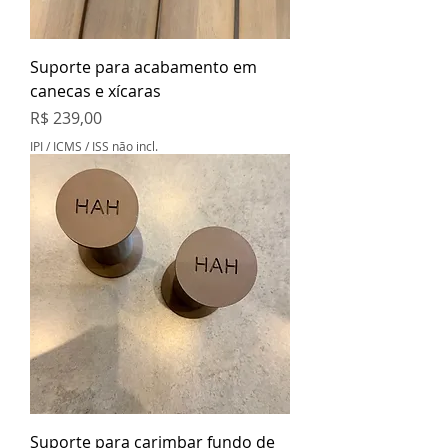
Suporte para acabamento em
canecas e xícaras
Preço
R$ 239,00
IPI / ICMS / ISS não incl.
Suporte para carimbar fundo de