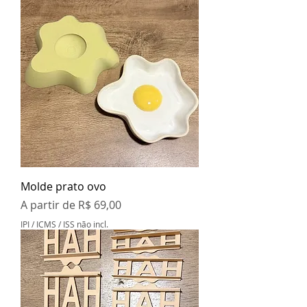
Molde prato ovo
Preço promocional
A partir de
R$ 69,00
IPI / ICMS / ISS não incl.