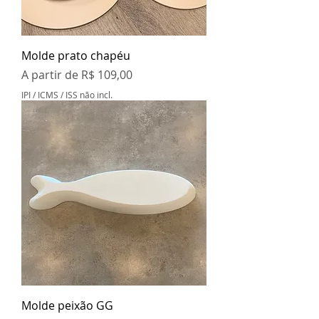
Molde prato chapéu
Preço promocional
A partir de
R$ 109,00
IPI / ICMS / ISS não incl.
Molde peixão GG