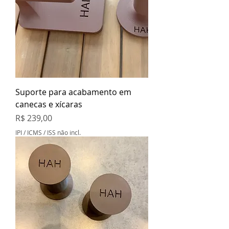
Suporte para acabamento em
canecas e xícaras
Preço
R$ 239,00
IPI / ICMS / ISS não incl.