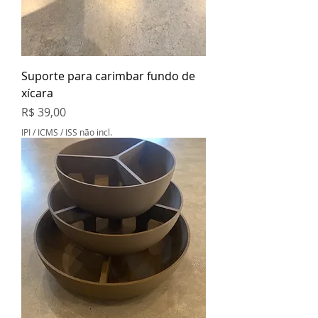
Suporte para carimbar fundo de
xícara
Preço
R$ 39,00
IPI / ICMS / ISS não incl.