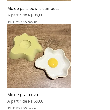
Molde para bowl e cumbuca
Preço promocional
A partir de
R$ 99,00
IPI / ICMS / ISS não incl.
Molde prato ovo
Preço promocional
A partir de
R$ 69,00
IPI / ICMS / ISS não incl.