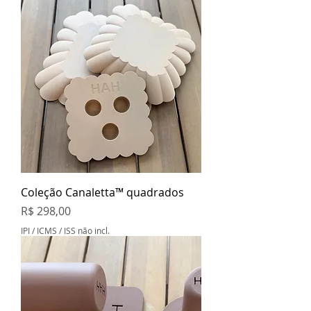
Coleção Canaletta™ quadrados
Preço
R$ 298,00
IPI / ICMS / ISS não incl.