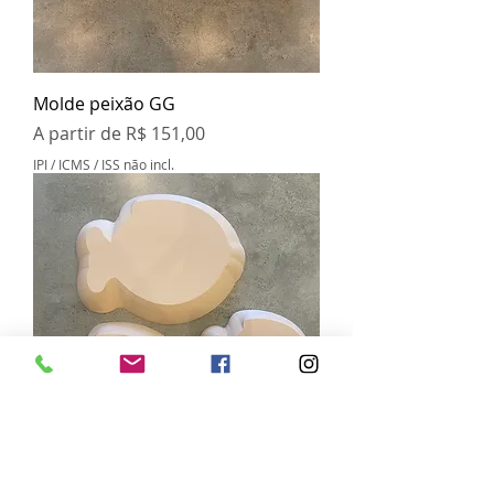
Molde peixão GG
Preço promocional
A partir de
R$ 151,00
IPI / ICMS / ISS não incl.
Kit molde peixe arredondado