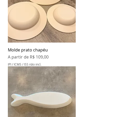
Molde prato chapéu
Preço promocional
A partir de
R$ 109,00
IPI / ICMS / ISS não incl.