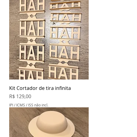
Kit Cortador de tira infinita
Preço
R$ 129,00
IPI / ICMS / ISS não incl.