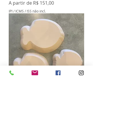
Preço promocional
A partir de
R$ 151,00
IPI / ICMS / ISS não incl.
Kit molde peixe arredondado
Preço
R$ 239,00
IPI / ICMS / ISS não incl.