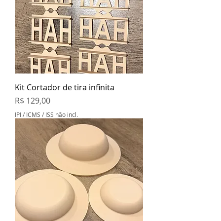
Kit Cortador de tira infinita
Preço
R$ 129,00
IPI / ICMS / ISS não incl.