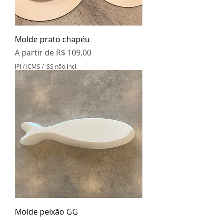
Molde prato chapéu
Preço promocional
A partir de
R$ 109,00
IPI / ICMS / ISS não incl.
Molde peixão GG