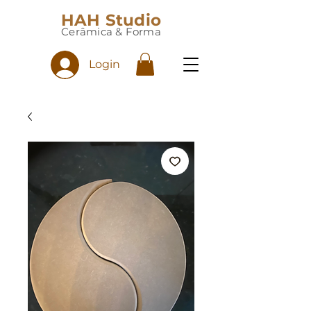
HAH Studio
Cerâmica & Forma
Login