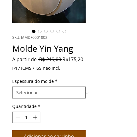
SKU: MMDF0001002
Molde Yin Yang
Preço
Preço
A partir de
 R$ 219,00 
R$175,20
normal
promocional
IPI / ICMS / ISS não incl.
Espessura do molde
*
Quantidade
*
Adicionar ao carrinho