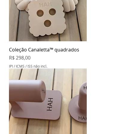
Coleção Canaletta™ quadrados
Preço
R$ 298,00
IPI / ICMS / ISS não incl.