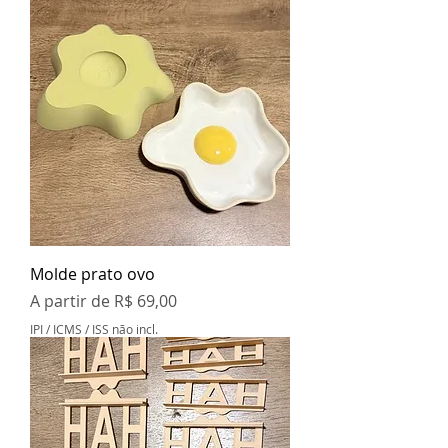
Molde prato ovo
Preço promocional
A partir de
R$ 69,00
IPI / ICMS / ISS não incl.