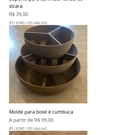
xícara
Preço
R$ 39,00
IPI / ICMS / ISS não incl.
Molde para bowl e cumbuca
Preço promocional
A partir de
R$ 99,00
IPI / ICMS / ISS não incl.