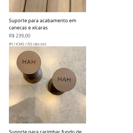
Suporte para acabamento em
canecas e xícaras
Preço
R$ 239,00
IPI / ICMS / ISS não incl.
Suporte para carimbar fundo de