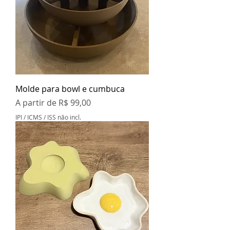
Molde para bowl e cumbuca
Preço promocional
A partir de
R$ 99,00
IPI / ICMS / ISS não incl.