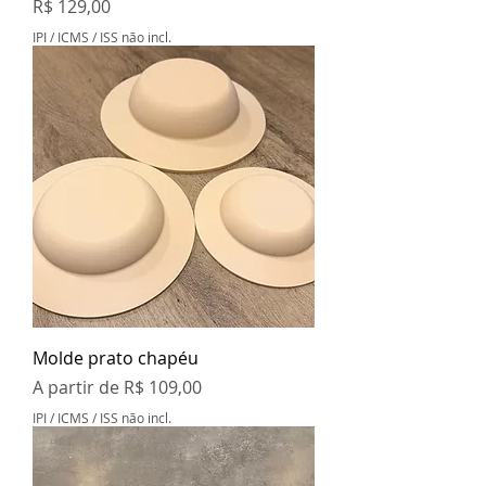
Preço
R$ 129,00
IPI / ICMS / ISS não incl.
Molde prato chapéu
Preço promocional
A partir de
R$ 109,00
IPI / ICMS / ISS não incl.