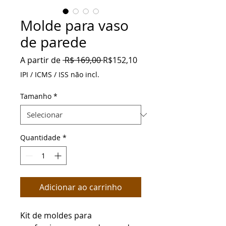
Molde para vaso
de parede
Preço
Preço
A partir de
 R$ 169,00 
R$152,10
normal
promocional
IPI / ICMS / ISS não incl.
Tamanho
*
Quantidade
*
Adicionar ao carrinho
Kit de moldes para