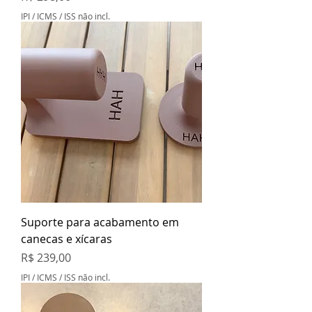
IPI / ICMS / ISS não incl.
Suporte para acabamento em
canecas e xícaras
Preço
R$ 239,00
IPI / ICMS / ISS não incl.