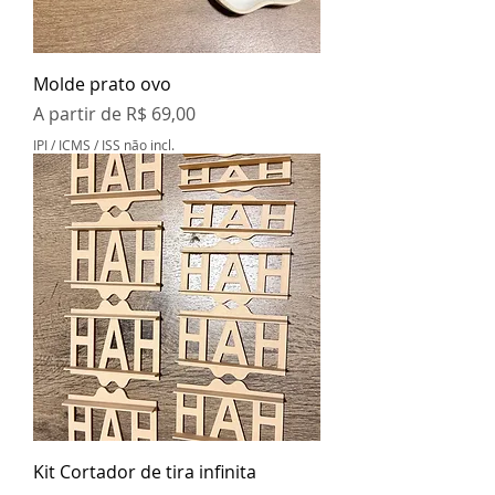
Molde prato ovo
Preço promocional
A partir de
R$ 69,00
IPI / ICMS / ISS não incl.
Kit Cortador de tira infinita