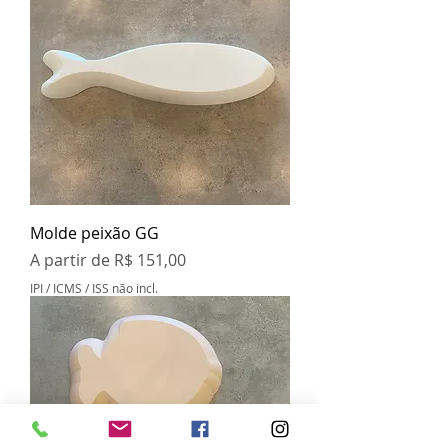
Molde peixão GG
Preço promocional
A partir de
R$ 151,00
IPI / ICMS / ISS não incl.