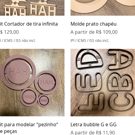
Visualização rápida
Visualização rápida
it Cortador de tira infinita
Molde prato chapéu
reço
Preço promocional
$ 129,00
A partir de
R$ 109,00
I / ICMS / ISS não incl.
IPI / ICMS / ISS não incl.
Visualização rápida
Visualização rápida
it para modelar “pezinho”
Letra bubble G e GG
e peças
Preço promocional
A partir de
R$ 11,90