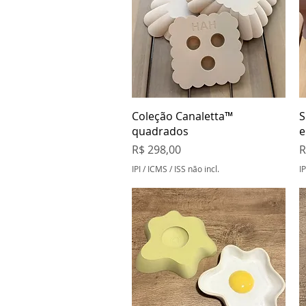
Visualização rápida
Coleção Canaletta™
S
quadrados
e
Preço
P
R$ 298,00
R
IPI / ICMS / ISS não incl.
IP