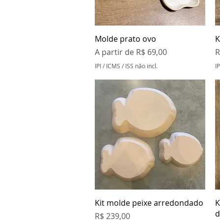
Visualização rápida
Molde prato ovo
K
Preço promocional
P
A partir de
R$ 69,00
R
IPI / ICMS / ISS não incl.
IP
Visualização rápida
Kit molde peixe arredondado
K
d
Preço
R$ 239,00