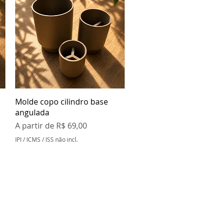
Visualização rápida
Molde copo cilindro base
angulada
Preço promocional
A partir de
R$ 69,00
IPI / ICMS / ISS não incl.