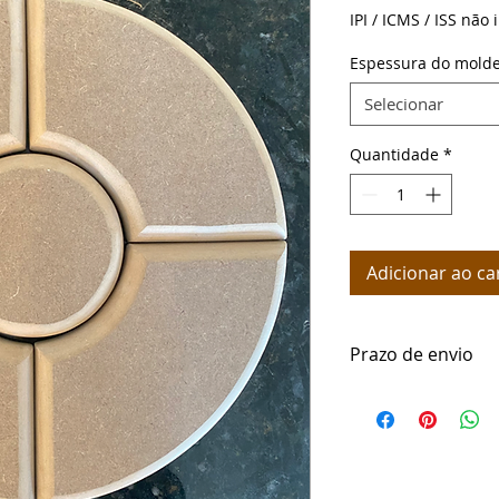
IPI / ICMS / ISS não i
Espessura do mold
Selecionar
Quantidade
*
Adicionar ao ca
Prazo de envio
Somos fabricantes 
envio é de até 7 dia