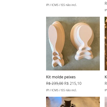
P
R
IPI / ICMS / ISS não incl.
IP
Visualização rápida
Kit molde peixes
K
Preço normal
Preço promocional
P
R$ 239,00
R$ 215,10
R
IPI / ICMS / ISS não incl.
IP