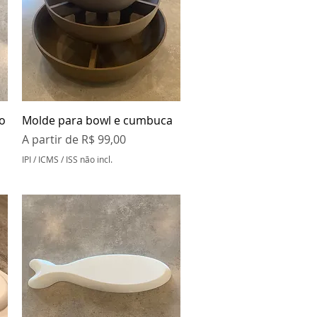
Visualização rápida
o
Molde para bowl e cumbuca
Preço promocional
A partir de
R$ 99,00
IPI / ICMS / ISS não incl.