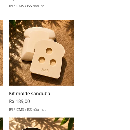
IPI / ICMS / ISS não incl.
Visualização rápida
Kit molde sanduba
Preço
R$ 189,00
IPI / ICMS / ISS não incl.