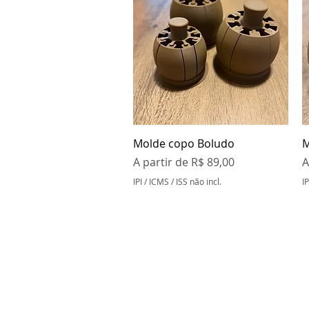
Visualização rápida
Molde copo Boludo
M
Preço promocional
P
A partir de
R$ 89,00
A
IPI / ICMS / ISS não incl.
IP