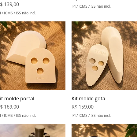
reço
$ 139,00
IPI / ICMS / ISS não incl.
I / ICMS / ISS não incl.
Visualização rápida
Visualização rápida
it molde portal
Kit molde gota
reço
Preço
$ 169,00
R$ 159,00
I / ICMS / ISS não incl.
IPI / ICMS / ISS não incl.