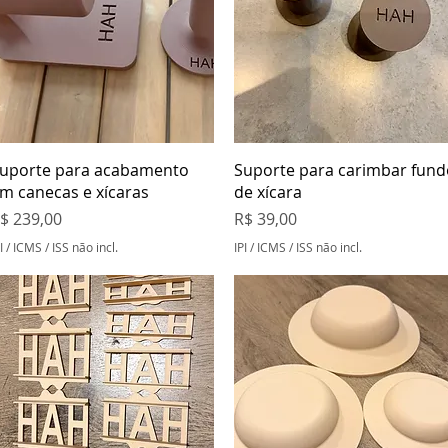
Visualização rápida
Visualização rápida
uporte para acabamento
Suporte para carimbar fund
m canecas e xícaras
de xícara
reço
Preço
$ 239,00
R$ 39,00
I / ICMS / ISS não incl.
IPI / ICMS / ISS não incl.