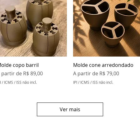
Visualização rápida
Visualização rápida
olde copo barril
Molde cone arredondado
reço promocional
Preço promocional
 partir de
R$ 89,00
A partir de
R$ 79,00
I / ICMS / ISS não incl.
IPI / ICMS / ISS não incl.
Ver mais