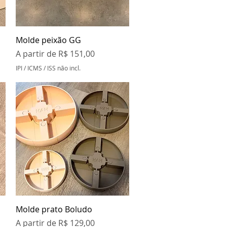
Visualização rápida
Molde peixão GG
Preço promocional
A partir de
R$ 151,00
IPI / ICMS / ISS não incl.
Visualização rápida
Molde prato Boludo
Preço promocional
A partir de
R$ 129,00