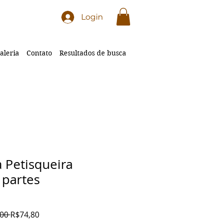
Login
aleria
Contato
Resultados de busca
 Petisqueira
 partes
Preço
Preço
00 
R$74,80