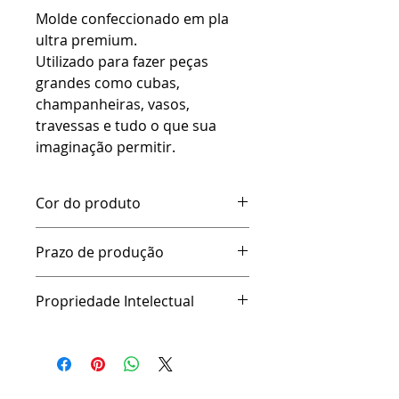
Molde confeccionado em pla
ultra premium.
Utilizado para fazer peças
grandes como cubas,
champanheiras, vasos,
travessas e tudo o que sua
imaginação permitir.
Cor do produto
Trabalhamos com cores aleatórias
Prazo de produção
e será enviado na cor disponível no
dia.
Por se tratar de uma peça que tem
Propriedade Intelectual
um tempo alto de impressão, o
prazo de envio é de 3 a 14 dias
Na HAH Studio, cada produto nasce
úteis. Tendo disponibilidade de
de um intenso processo de
estoque antes do prazo, o envio
pesquisa, desenvolvimento,
será adiantado.
prototipagem e aperfeiçoamento