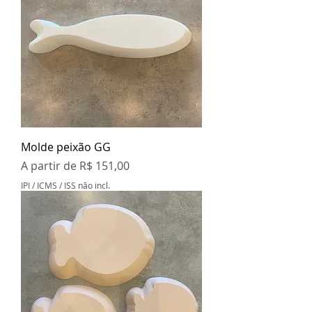
Molde peixão GG
Preço promocional
A partir de
R$ 151,00
IPI / ICMS / ISS não incl.