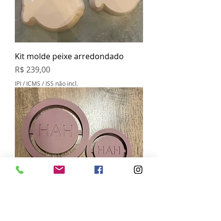
Kit molde peixe arredondado
Preço
R$ 239,00
IPI / ICMS / ISS não incl.