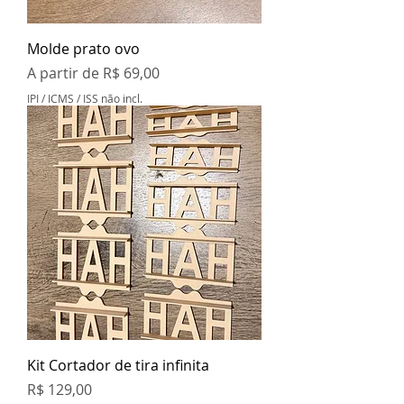
Molde prato ovo
Preço promocional
A partir de
R$ 69,00
IPI / ICMS / ISS não incl.
Kit Cortador de tira infinita
Preço
R$ 129,00