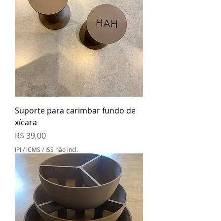
Suporte para carimbar fundo de
xícara
Preço
R$ 39,00
IPI / ICMS / ISS não incl.