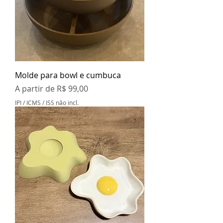
Molde para bowl e cumbuca
Preço promocional
A partir de
R$ 99,00
IPI / ICMS / ISS não incl.