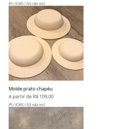
IPI / ICMS / ISS não incl.
Molde prato chapéu
Preço promocional
A partir de
R$ 109,00
IPI / ICMS / ISS não incl.