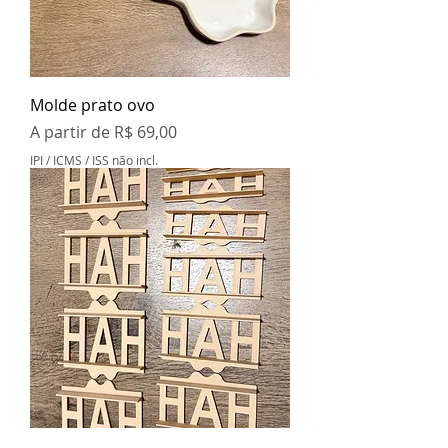
Molde prato ovo
Preço promocional
A partir de
R$ 69,00
IPI / ICMS / ISS não incl.