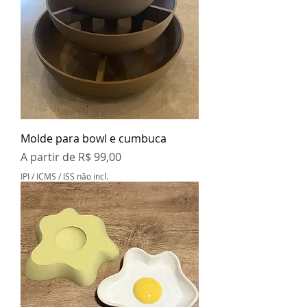
Molde para bowl e cumbuca
Preço promocional
A partir de
R$ 99,00
IPI / ICMS / ISS não incl.