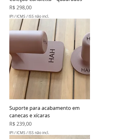
Preço
R$ 298,00
IPI / ICMS / ISS não incl.
Suporte para acabamento em
canecas e xícaras
Preço
R$ 239,00
IPI / ICMS / ISS não incl.