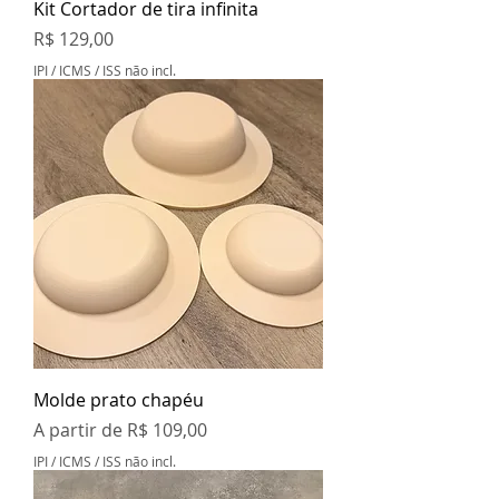
Kit Cortador de tira infinita
Preço
R$ 129,00
IPI / ICMS / ISS não incl.
Molde prato chapéu
Preço promocional
A partir de
R$ 109,00
IPI / ICMS / ISS não incl.