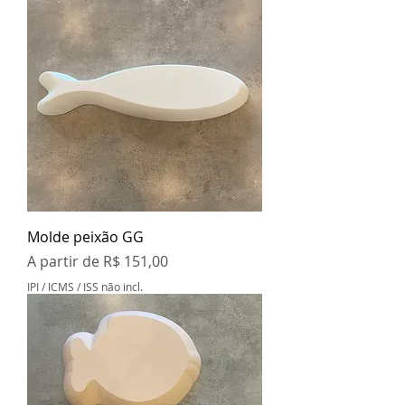
Molde peixão GG
Preço promocional
A partir de
R$ 151,00
IPI / ICMS / ISS não incl.