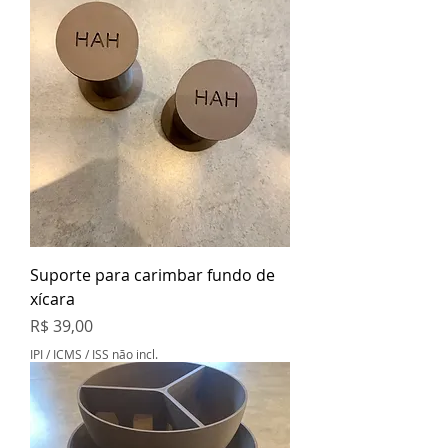
Suporte para carimbar fundo de
xícara
Preço
R$ 39,00
IPI / ICMS / ISS não incl.