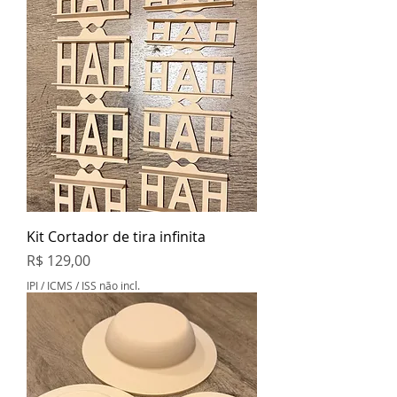
Kit Cortador de tira infinita
Preço
R$ 129,00
IPI / ICMS / ISS não incl.