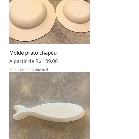
Molde prato chapéu
Preço promocional
A partir de
R$ 109,00
IPI / ICMS / ISS não incl.