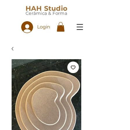
HAH Studio
Cerâmica & Forma
Login