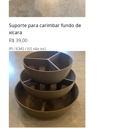
Suporte para carimbar fundo de
xícara
Preço
R$ 39,00
IPI / ICMS / ISS não incl.