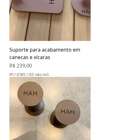
Suporte para acabamento em
canecas e xícaras
Preço
R$ 239,00
IPI / ICMS / ISS não incl.