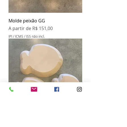
Molde peixão GG
Preço promocional
A partir de
R$ 151,00
IPI / ICMS / ISS não incl.
Kit molde peixe arredondado