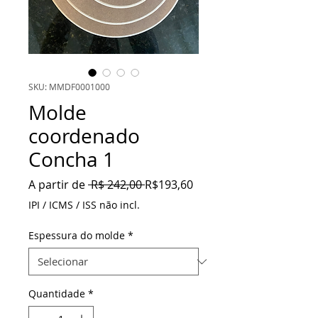
SKU: MMDF0001000
Molde
coordenado
Concha 1
Preço
Preço
A partir de
 R$ 242,00 
R$193,60
normal
promocional
IPI / ICMS / ISS não incl.
Espessura do molde
*
Quantidade
*