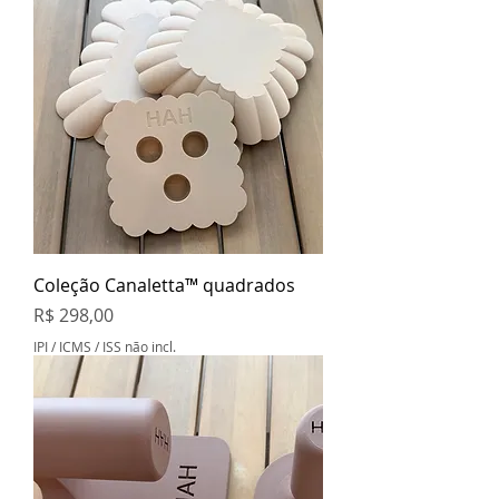
Coleção Canaletta™ quadrados
Preço
R$ 298,00
IPI / ICMS / ISS não incl.