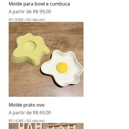
Molde para bowl e cumbuca
Preço promocional
A partir de
R$ 99,00
IPI / ICMS / ISS não incl.
Molde prato ovo
Preço promocional
A partir de
R$ 69,00
IPI / ICMS / ISS não incl.