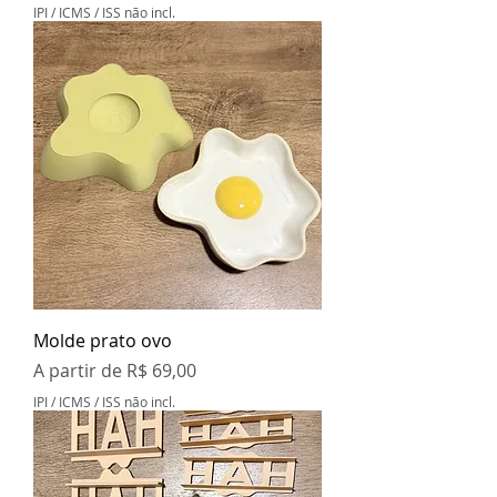
IPI / ICMS / ISS não incl.
Molde prato ovo
Preço promocional
A partir de
R$ 69,00
IPI / ICMS / ISS não incl.