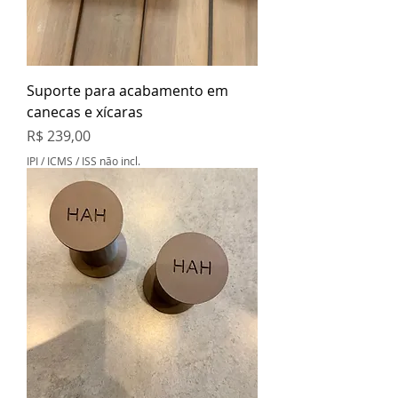
Suporte para acabamento em
canecas e xícaras
Preço
R$ 239,00
IPI / ICMS / ISS não incl.