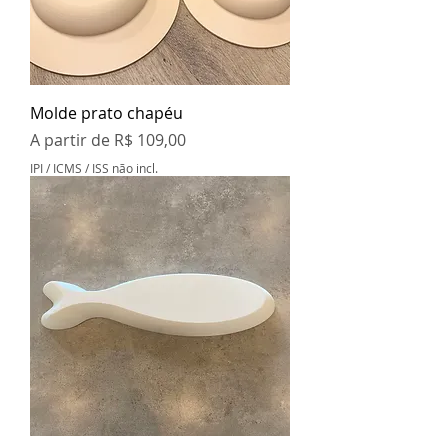
Molde prato chapéu
Preço promocional
A partir de
R$ 109,00
IPI / ICMS / ISS não incl.