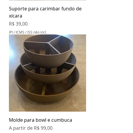
Suporte para carimbar fundo de
xícara
Preço
R$ 39,00
IPI / ICMS / ISS não incl.
Molde para bowl e cumbuca
Preço promocional
A partir de
R$ 99,00