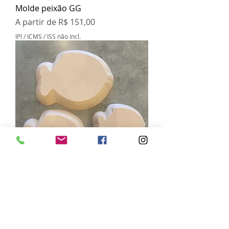
Molde peixão GG
Preço promocional
A partir de
R$ 151,00
IPI / ICMS / ISS não incl.
Kit molde peixe arredondado
Preço
R$ 239,00
IPI / ICMS / ISS não incl.