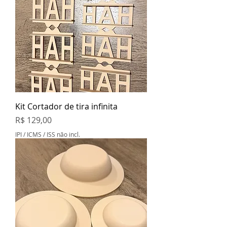
Kit Cortador de tira infinita
Preço
R$ 129,00
IPI / ICMS / ISS não incl.