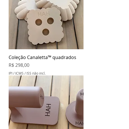
Coleção Canaletta™ quadrados
Preço
R$ 298,00
IPI / ICMS / ISS não incl.