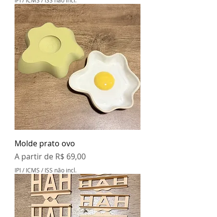
IPI / ICMS / ISS não incl.
Molde prato ovo
Preço promocional
A partir de
R$ 69,00
IPI / ICMS / ISS não incl.