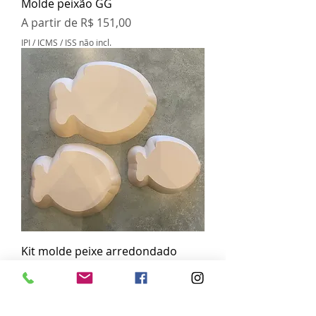
Molde peixão GG
Preço promocional
A partir de
R$ 151,00
IPI / ICMS / ISS não incl.
Kit molde peixe arredondado
Preço
R$ 239,00
IPI / ICMS / ISS não incl.