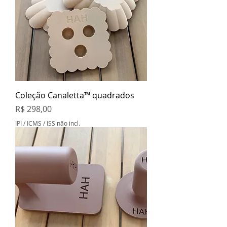
Coleção Canaletta™ quadrados
Preço
R$ 298,00
IPI / ICMS / ISS não incl.