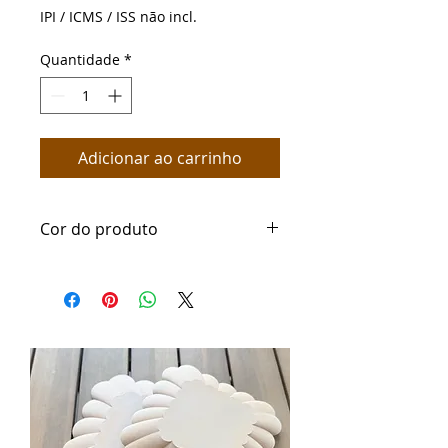
normal
promocional
IPI / ICMS / ISS não incl.
Quantidade
*
Adicionar ao carrinho
Cor do produto
Os moldes e ferramentas
confeccionadas em pla são feitos
em cores aleatorias e serão
enviada os conforme a cor
disponível no dia.