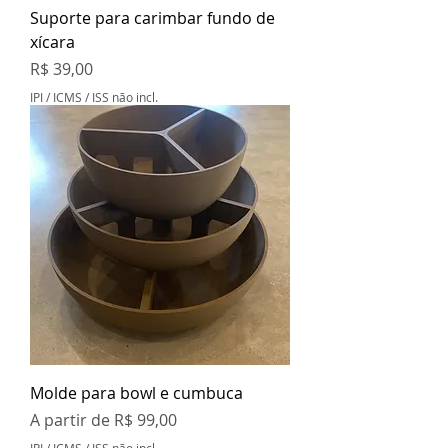
Suporte para carimbar fundo de
xícara
Preço
R$ 39,00
IPI / ICMS / ISS não incl.
Molde para bowl e cumbuca
Preço promocional
A partir de
R$ 99,00