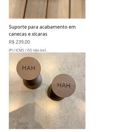
Suporte para acabamento em
canecas e xícaras
Preço
R$ 239,00
IPI / ICMS / ISS não incl.