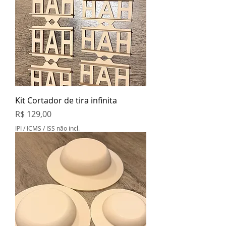
Kit Cortador de tira infinita
Preço
R$ 129,00
IPI / ICMS / ISS não incl.