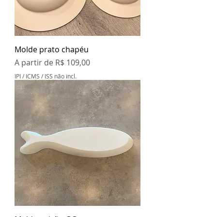
Molde prato chapéu
Preço promocional
A partir de
R$ 109,00
IPI / ICMS / ISS não incl.