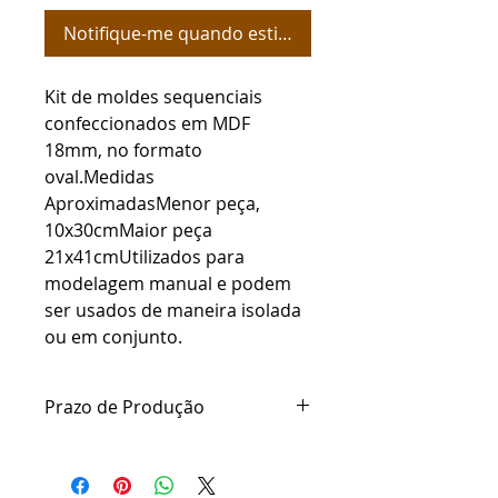
Notifique-me quando estiver disponível
Kit de moldes sequenciais 
confeccionados em MDF 
18mm, no formato 
oval.Medidas 
AproximadasMenor peça, 
10x30cmMaior peça 
21x41cmUtilizados para 
modelagem manual e podem 
ser usados de maneira isolada 
ou em conjunto.
Prazo de Produção
Somos fabricantes dos produtos e
nosso prazo de produção gira em
torno de 40 a 50 dias úteis