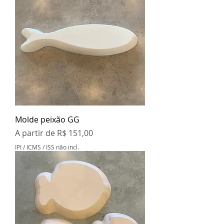
Molde peixão GG
Preço promocional
A partir de
R$ 151,00
IPI / ICMS / ISS não incl.