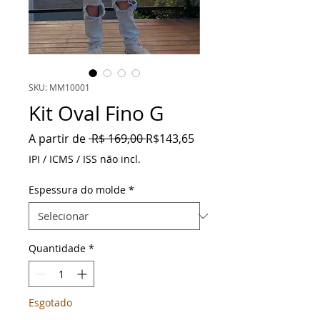
SKU: MM10001
Kit Oval Fino G
Preço
Preço
A partir de
 R$ 169,00 
R$143,65
normal
promocional
IPI / ICMS / ISS não incl.
Espessura do molde
*
Quantidade
*
Esgotado