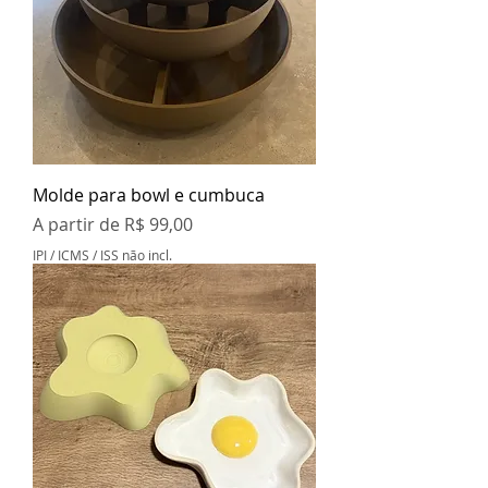
Molde para bowl e cumbuca
Preço promocional
A partir de
R$ 99,00
IPI / ICMS / ISS não incl.