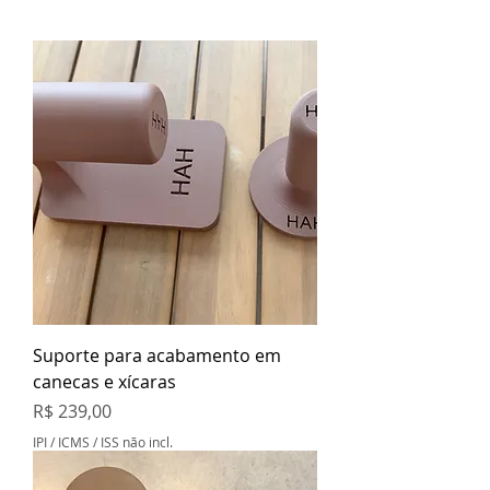
Suporte para acabamento em
canecas e xícaras
Preço
R$ 239,00
IPI / ICMS / ISS não incl.