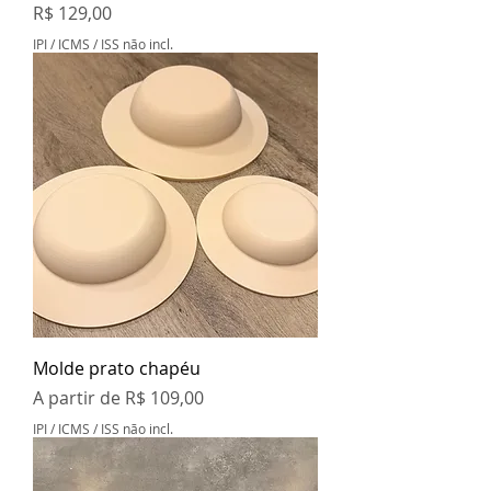
Preço
R$ 129,00
IPI / ICMS / ISS não incl.
Molde prato chapéu
Preço promocional
A partir de
R$ 109,00
IPI / ICMS / ISS não incl.