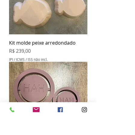
Kit molde peixe arredondado
Preço
R$ 239,00
IPI / ICMS / ISS não incl.