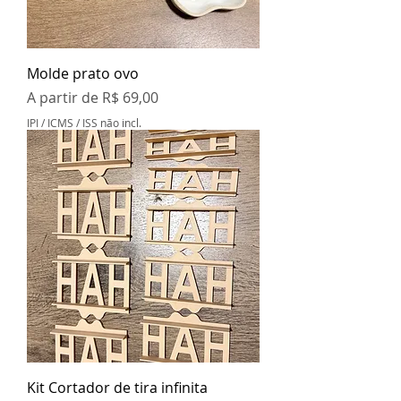
Molde prato ovo
Preço promocional
A partir de
R$ 69,00
IPI / ICMS / ISS não incl.
Kit Cortador de tira infinita