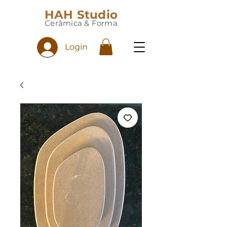
HAH Studio
Cerâmica & Forma
Login