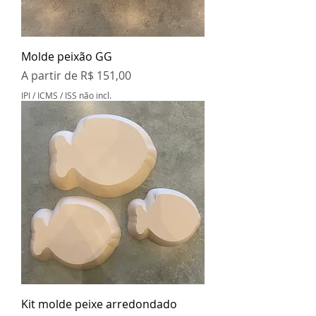
Molde peixão GG
Preço promocional
A partir de
R$ 151,00
IPI / ICMS / ISS não incl.
Kit molde peixe arredondado