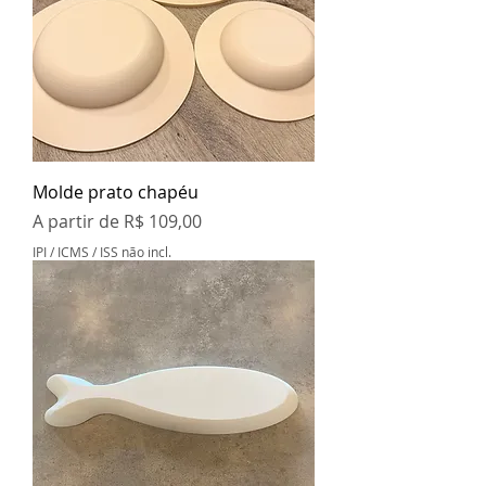
Molde prato chapéu
Preço promocional
A partir de
R$ 109,00
IPI / ICMS / ISS não incl.