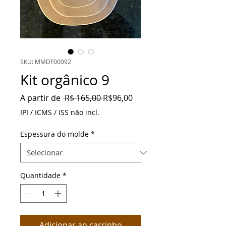
SKU: MMDF00092
Kit orgânico 9
Preço
Preço
A partir de
 R$ 165,00 
R$96,00
normal
promocional
IPI / ICMS / ISS não incl.
Espessura do molde
*
Quantidade
*
Adicionar ao carrinho