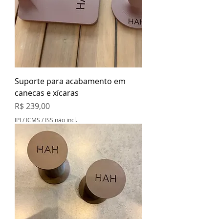
Suporte para acabamento em
canecas e xícaras
Preço
R$ 239,00
IPI / ICMS / ISS não incl.