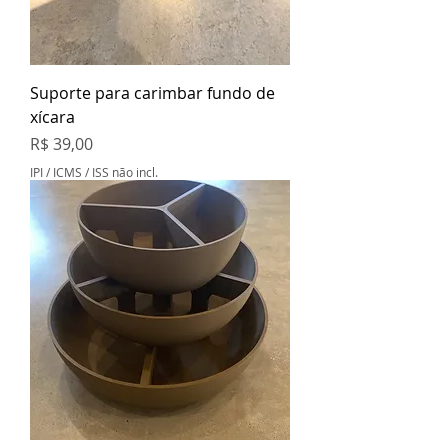
Suporte para carimbar fundo de
xícara
Preço
R$ 39,00
IPI / ICMS / ISS não incl.