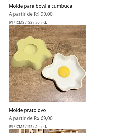
Molde para bowl e cumbuca
Preço promocional
A partir de
R$ 99,00
IPI / ICMS / ISS não incl.
Molde prato ovo
Preço promocional
A partir de
R$ 69,00
IPI / ICMS / ISS não incl.