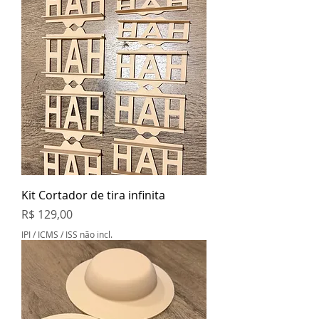
Kit Cortador de tira infinita
Preço
R$ 129,00
IPI / ICMS / ISS não incl.