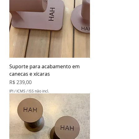
Suporte para acabamento em
canecas e xícaras
Preço
R$ 239,00
IPI / ICMS / ISS não incl.