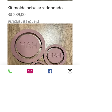
Kit molde peixe arredondado
Preço
R$ 239,00
IPI / ICMS / ISS não incl.
Kit para modelar “pezinho” de
peças
Preço
R$ 139,00