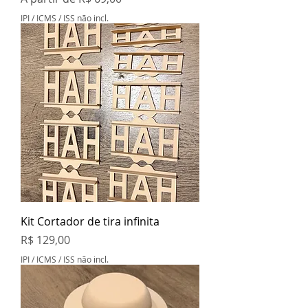
IPI / ICMS / ISS não incl.
Kit Cortador de tira infinita
Preço
R$ 129,00
IPI / ICMS / ISS não incl.