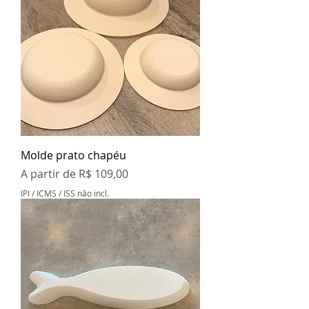
Molde prato chapéu
Preço promocional
A partir de
R$ 109,00
IPI / ICMS / ISS não incl.