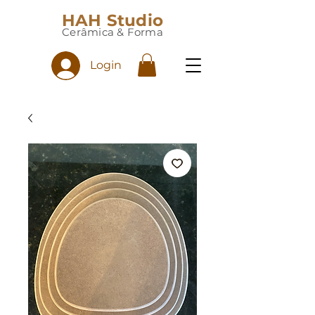
HAH Studio
Cerâmica & Forma
Login