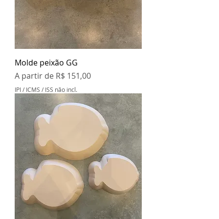
Molde peixão GG
Preço promocional
A partir de
R$ 151,00
IPI / ICMS / ISS não incl.