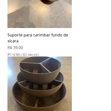
Suporte para carimbar fundo de
xícara
Preço
R$ 39,00
IPI / ICMS / ISS não incl.