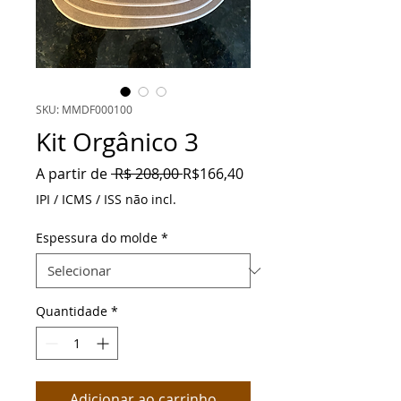
SKU: MMDF000100
Kit Orgânico 3
Preço
Preço
A partir de
 R$ 208,00 
R$166,40
normal
promocional
IPI / ICMS / ISS não incl.
Espessura do molde
*
Quantidade
*
Adicionar ao carrinho