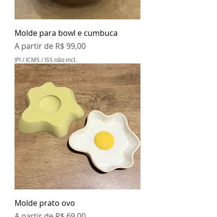
Molde para bowl e cumbuca
Preço promocional
A partir de
R$ 99,00
IPI / ICMS / ISS não incl.
Molde prato ovo
Preço promocional
A partir de
R$ 69,00