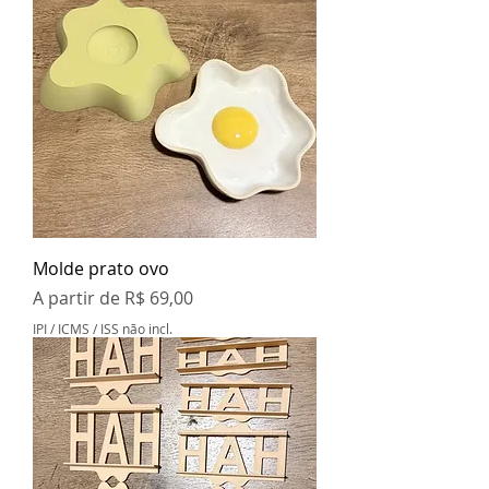
Molde prato ovo
Preço promocional
A partir de
R$ 69,00
IPI / ICMS / ISS não incl.