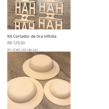
Kit Cortador de tira infinita
Preço
R$ 129,00
IPI / ICMS / ISS não incl.