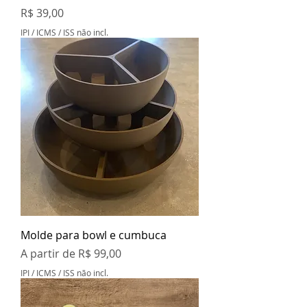
Preço
R$ 39,00
IPI / ICMS / ISS não incl.
Molde para bowl e cumbuca
Preço promocional
A partir de
R$ 99,00
IPI / ICMS / ISS não incl.