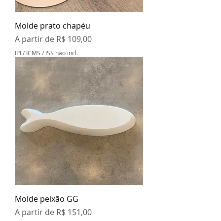
Molde prato chapéu
Preço promocional
A partir de
R$ 109,00
IPI / ICMS / ISS não incl.
Molde peixão GG
Preço promocional
A partir de
R$ 151,00