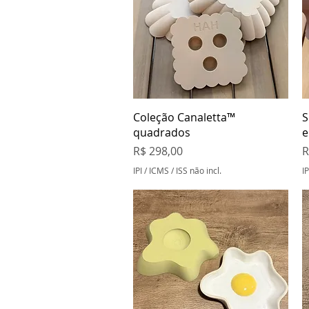
Visualização rápida
Coleção Canaletta™
S
quadrados
e
Preço
P
R$ 298,00
R
IPI / ICMS / ISS não incl.
IP