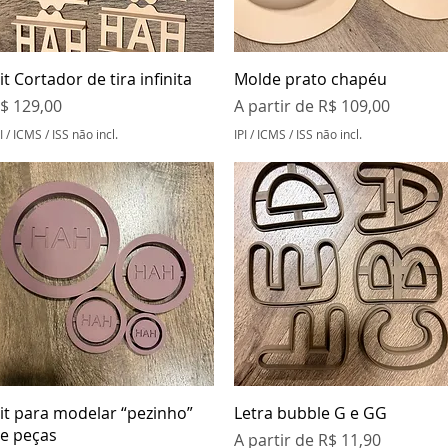
Visualização rápida
Visualização rápida
it Cortador de tira infinita
Molde prato chapéu
reço
Preço promocional
$ 129,00
A partir de
R$ 109,00
I / ICMS / ISS não incl.
IPI / ICMS / ISS não incl.
Visualização rápida
Visualização rápida
it para modelar “pezinho”
Letra bubble G e GG
e peças
Preço promocional
A partir de
R$ 11,90