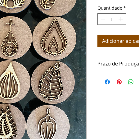
Quantidade
*
Adicionar ao ca
Prazo de Produç
Somos fabricantes 
produção gira em to