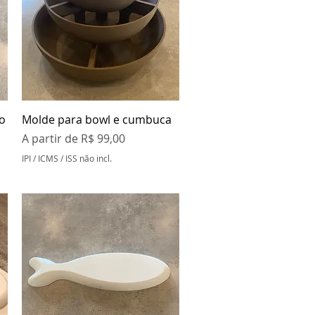
Visualização rápida
o
Molde para bowl e cumbuca
Preço promocional
A partir de
R$ 99,00
IPI / ICMS / ISS não incl.