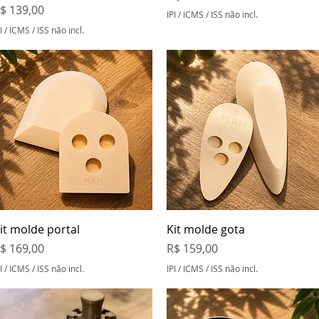
reço
$ 139,00
IPI / ICMS / ISS não incl.
I / ICMS / ISS não incl.
Visualização rápida
Visualização rápida
it molde portal
Kit molde gota
reço
Preço
$ 169,00
R$ 159,00
I / ICMS / ISS não incl.
IPI / ICMS / ISS não incl.