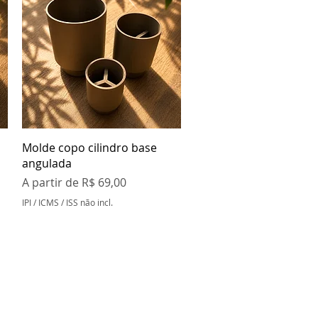
Visualização rápida
Molde copo cilindro base
angulada
Preço promocional
A partir de
R$ 69,00
IPI / ICMS / ISS não incl.