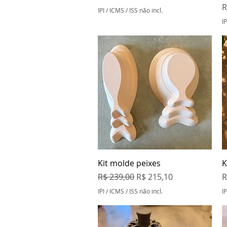
P
R
IPI / ICMS / ISS não incl.
IP
Visualização rápida
Kit molde peixes
K
Preço normal
Preço promocional
P
R$ 239,00
R$ 215,10
R
IPI / ICMS / ISS não incl.
IP