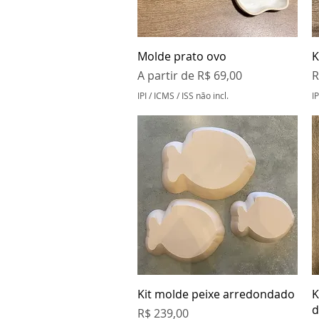
Visualização rápida
Molde prato ovo
K
Preço promocional
P
A partir de
R$ 69,00
R
IPI / ICMS / ISS não incl.
IP
Visualização rápida
Kit molde peixe arredondado
K
d
Preço
R$ 239,00