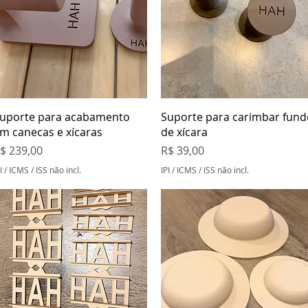
Visualização rápida
Visualização rápida
uporte para acabamento
Suporte para carimbar fund
m canecas e xícaras
de xícara
reço
Preço
$ 239,00
R$ 39,00
I / ICMS / ISS não incl.
IPI / ICMS / ISS não incl.