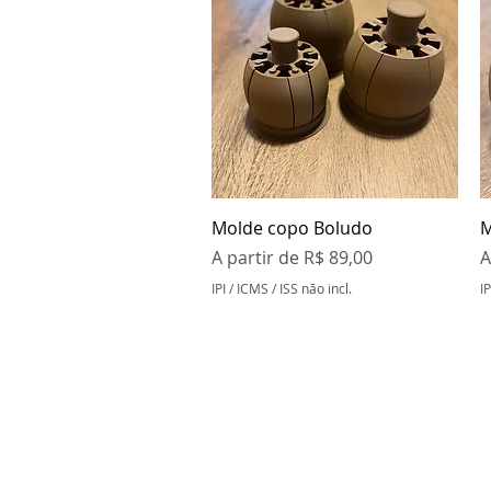
Visualização rápida
Molde copo Boludo
M
Preço promocional
P
A partir de
R$ 89,00
A
IPI / ICMS / ISS não incl.
IP