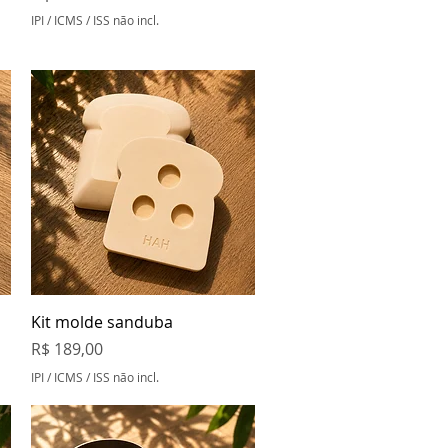
IPI / ICMS / ISS não incl.
Visualização rápida
Kit molde sanduba
Preço
R$ 189,00
IPI / ICMS / ISS não incl.