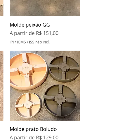
Visualização rápida
Molde peixão GG
Preço promocional
A partir de
R$ 151,00
IPI / ICMS / ISS não incl.
Visualização rápida
Molde prato Boludo
Preço promocional
A partir de
R$ 129,00