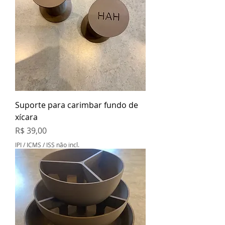
Suporte para carimbar fundo de
xícara
Preço
R$ 39,00
IPI / ICMS / ISS não incl.