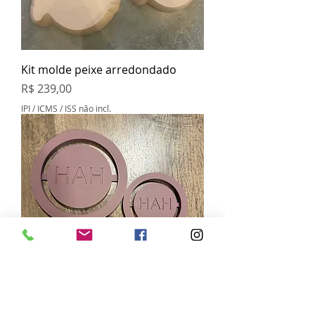
Kit molde peixe arredondado
Preço
R$ 239,00
IPI / ICMS / ISS não incl.