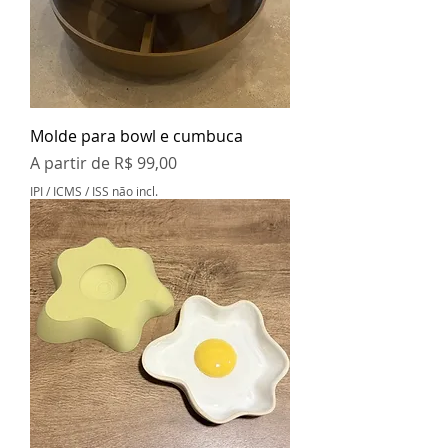
Molde para bowl e cumbuca
Preço promocional
A partir de
R$ 99,00
IPI / ICMS / ISS não incl.