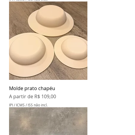
Molde prato chapéu
Preço promocional
A partir de
R$ 109,00
IPI / ICMS / ISS não incl.