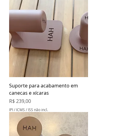
Suporte para acabamento em
canecas e xícaras
Preço
R$ 239,00
IPI / ICMS / ISS não incl.