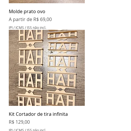
Molde prato ovo
Preço promocional
A partir de
R$ 69,00
IPI / ICMS / ISS não incl.
Kit Cortador de tira infinita
Preço
R$ 129,00
IPI / ICMS / ISS não incl.