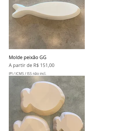
Molde peixão GG
Preço promocional
A partir de
R$ 151,00
IPI / ICMS / ISS não incl.