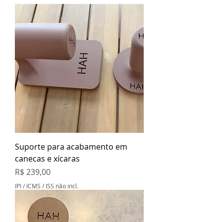
Suporte para acabamento em
canecas e xícaras
Preço
R$ 239,00
IPI / ICMS / ISS não incl.