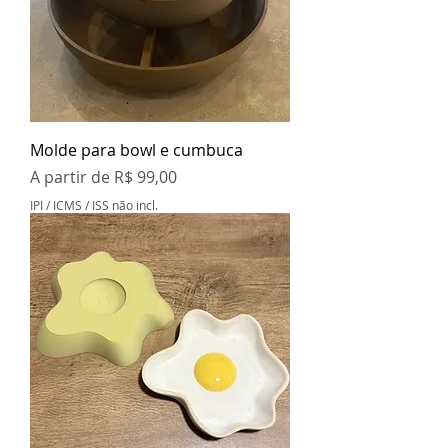
Molde para bowl e cumbuca
Preço promocional
A partir de
R$ 99,00
IPI / ICMS / ISS não incl.