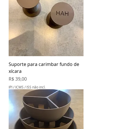
Suporte para carimbar fundo de
xícara
Preço
R$ 39,00
IPI / ICMS / ISS não incl.