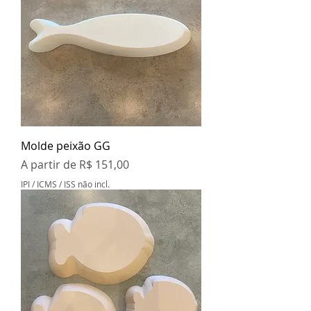
Molde peixão GG
Preço promocional
A partir de
R$ 151,00
IPI / ICMS / ISS não incl.