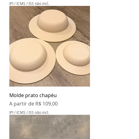
IPI / ICMS / ISS não incl.
Molde prato chapéu
Preço promocional
A partir de
R$ 109,00
IPI / ICMS / ISS não incl.