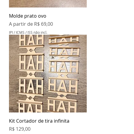
Molde prato ovo
Preço promocional
A partir de
R$ 69,00
IPI / ICMS / ISS não incl.
Kit Cortador de tira infinita
Preço
R$ 129,00