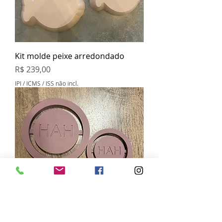
Kit molde peixe arredondado
Preço
R$ 239,00
IPI / ICMS / ISS não incl.