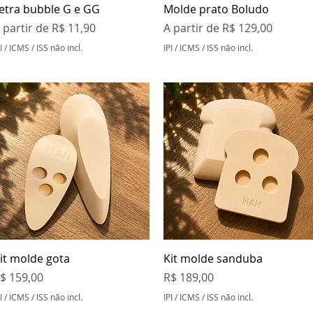
Visualização rápida
Visualização rápida
etra bubble G e GG
Molde prato Boludo
reço promocional
Preço promocional
 partir de
R$ 11,90
A partir de
R$ 129,00
I / ICMS / ISS não incl.
IPI / ICMS / ISS não incl.
Visualização rápida
Visualização rápida
it molde gota
Kit molde sanduba
reço
Preço
$ 159,00
R$ 189,00
I / ICMS / ISS não incl.
IPI / ICMS / ISS não incl.