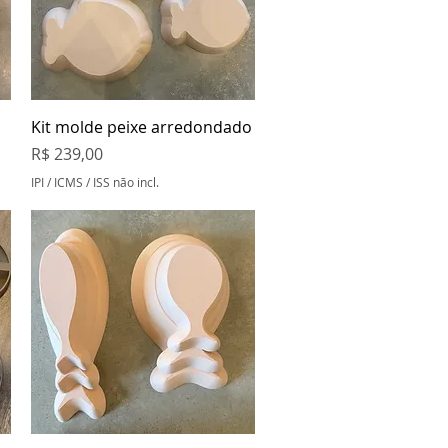
Visualização rápida
Kit molde peixe arredondado
Preço
R$ 239,00
IPI / ICMS / ISS não incl.