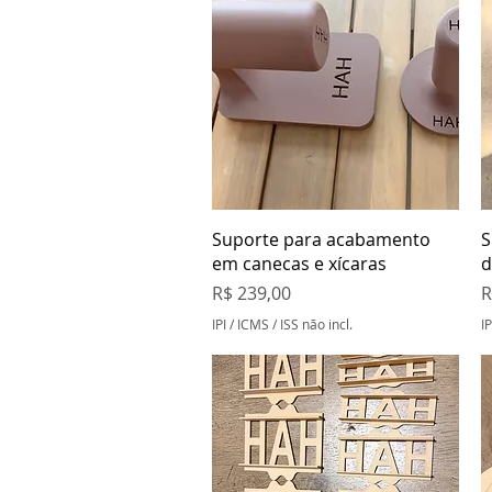
Visualização rápida
Suporte para acabamento
S
em canecas e xícaras
d
Preço
P
R$ 239,00
R
IPI / ICMS / ISS não incl.
IP