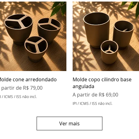
Visualização rápida
Visualização rápida
olde cone arredondado
Molde copo cilindro base
angulada
reço promocional
 partir de
R$ 79,00
Preço promocional
A partir de
R$ 69,00
I / ICMS / ISS não incl.
IPI / ICMS / ISS não incl.
Ver mais