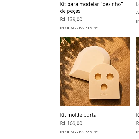
Visualização rápida
Kit para modelar “pezinho”
L
de peças
P
A
Preço
R$ 139,00
IP
IPI / ICMS / ISS não incl.
Visualização rápida
Kit molde portal
K
Preço
P
R$ 169,00
R
IPI / ICMS / ISS não incl.
IP