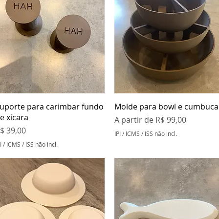
Visualização rápida
Visualização rápida
uporte para carimbar fundo
Molde para bowl e cumbuca
e xícara
Preço promocional
A partir de
R$ 99,00
reço
$ 39,00
IPI / ICMS / ISS não incl.
I / ICMS / ISS não incl.