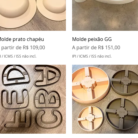
Visualização rápida
Visualização rápida
olde prato chapéu
Molde peixão GG
reço promocional
Preço promocional
 partir de
R$ 109,00
A partir de
R$ 151,00
I / ICMS / ISS não incl.
IPI / ICMS / ISS não incl.