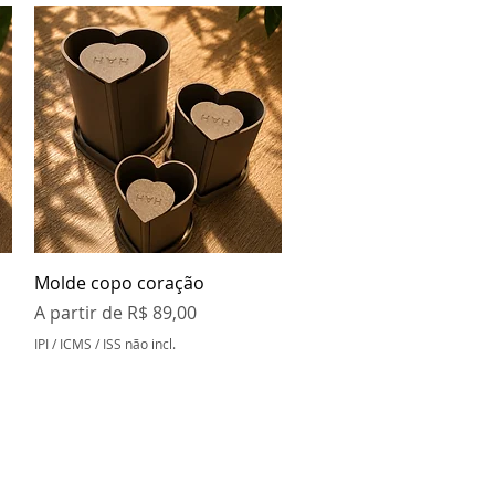
Visualização rápida
Molde copo coração
Preço promocional
A partir de
R$ 89,00
IPI / ICMS / ISS não incl.