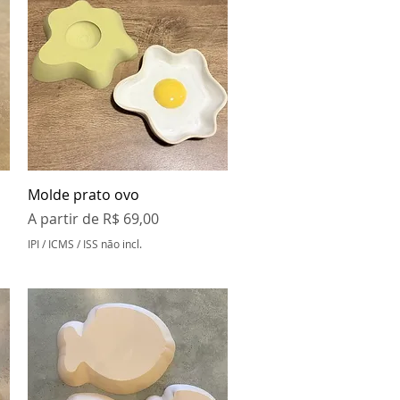
Visualização rápida
Molde prato ovo
Preço promocional
A partir de
R$ 69,00
IPI / ICMS / ISS não incl.