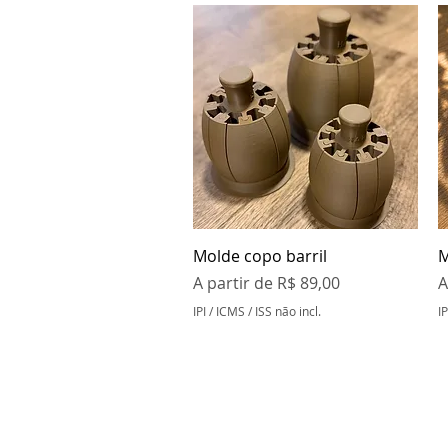
Visualização rápida
Molde copo barril
M
Preço promocional
P
A partir de
R$ 89,00
A
IPI / ICMS / ISS não incl.
IP