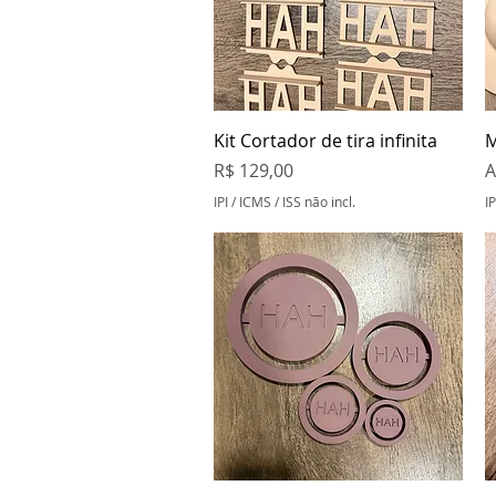
Visualização rápida
Kit Cortador de tira infinita
M
Preço
P
R$ 129,00
A
IPI / ICMS / ISS não incl.
IP