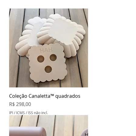
Coleção Canaletta™ quadrados
Preço
R$ 298,00
IPI / ICMS / ISS não incl.