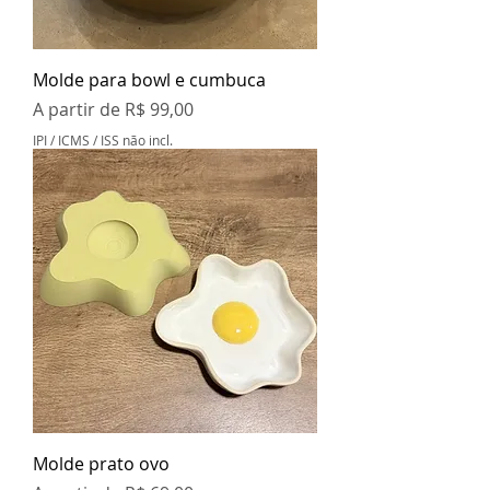
Molde para bowl e cumbuca
Preço promocional
A partir de
R$ 99,00
IPI / ICMS / ISS não incl.
Molde prato ovo