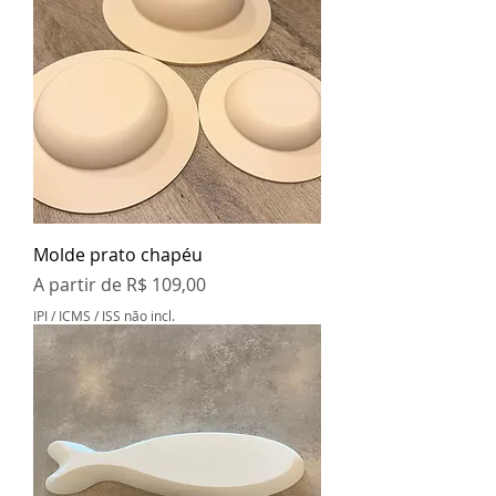
Molde prato chapéu
Preço promocional
A partir de
R$ 109,00
IPI / ICMS / ISS não incl.