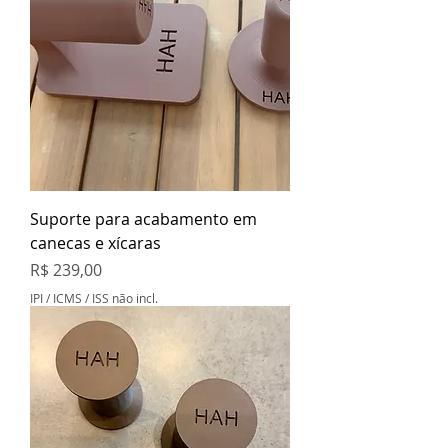
Suporte para acabamento em
canecas e xícaras
Preço
R$ 239,00
IPI / ICMS / ISS não incl.