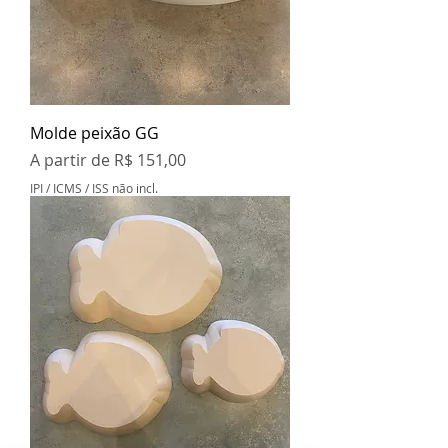
Molde peixão GG
Preço promocional
A partir de
R$ 151,00
IPI / ICMS / ISS não incl.