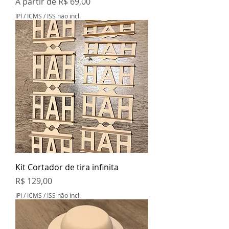
Preço promocional
A partir de
R$ 69,00
IPI / ICMS / ISS não incl.
Kit Cortador de tira infinita
Preço
R$ 129,00
IPI / ICMS / ISS não incl.