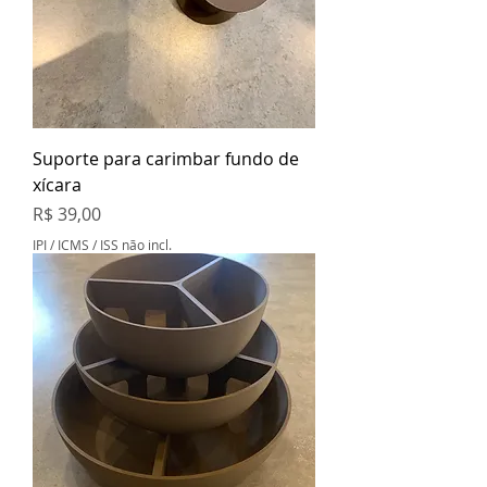
Suporte para carimbar fundo de
xícara
Preço
R$ 39,00
IPI / ICMS / ISS não incl.