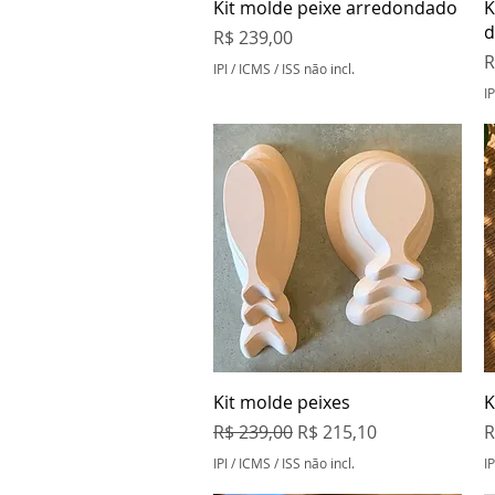
Visualização rápida
Kit molde peixe arredondado
K
d
Preço
R$ 239,00
P
R
IPI / ICMS / ISS não incl.
IP
Visualização rápida
Kit molde peixes
K
Preço normal
Preço promocional
P
R$ 239,00
R$ 215,10
R
IPI / ICMS / ISS não incl.
IP