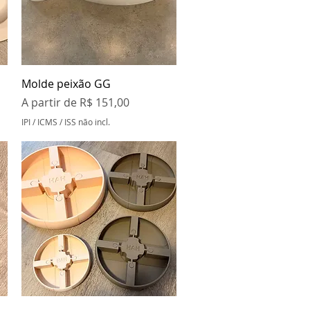
Visualização rápida
Molde peixão GG
Preço promocional
A partir de
R$ 151,00
IPI / ICMS / ISS não incl.