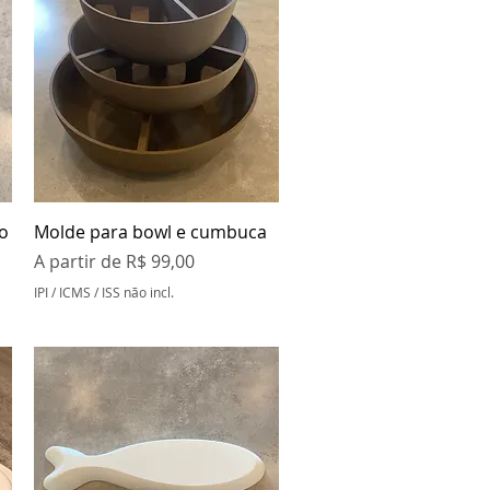
Visualização rápida
o
Molde para bowl e cumbuca
Preço promocional
A partir de
R$ 99,00
IPI / ICMS / ISS não incl.