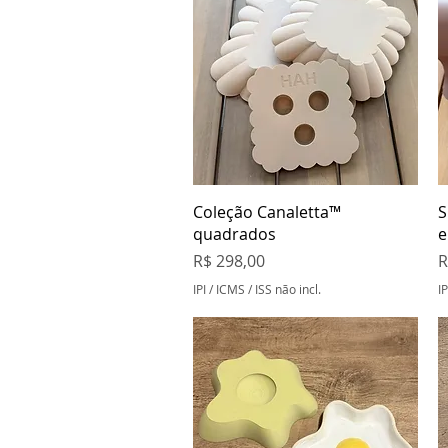
Visualização rápida
Coleção Canaletta™
S
quadrados
e
Preço
P
R$ 298,00
R
IPI / ICMS / ISS não incl.
IP