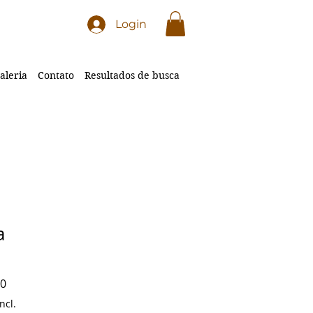
Login
aleria
Contato
Resultados de busca
a
Preço
00
promocional
ncl.