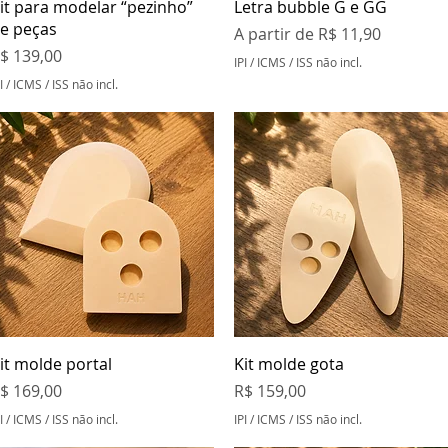
Visualização rápida
Visualização rápida
it para modelar “pezinho”
Letra bubble G e GG
e peças
Preço promocional
A partir de
R$ 11,90
reço
$ 139,00
IPI / ICMS / ISS não incl.
I / ICMS / ISS não incl.
Visualização rápida
Visualização rápida
it molde portal
Kit molde gota
reço
Preço
$ 169,00
R$ 159,00
I / ICMS / ISS não incl.
IPI / ICMS / ISS não incl.