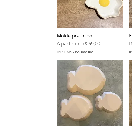
Visualização rápida
Molde prato ovo
K
Preço promocional
P
A partir de
R$ 69,00
R
IPI / ICMS / ISS não incl.
IP