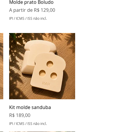
Visualização rápida
Molde prato Boludo
Preço promocional
A partir de
R$ 129,00
IPI / ICMS / ISS não incl.
Visualização rápida
Kit molde sanduba
Preço
R$ 189,00
IPI / ICMS / ISS não incl.