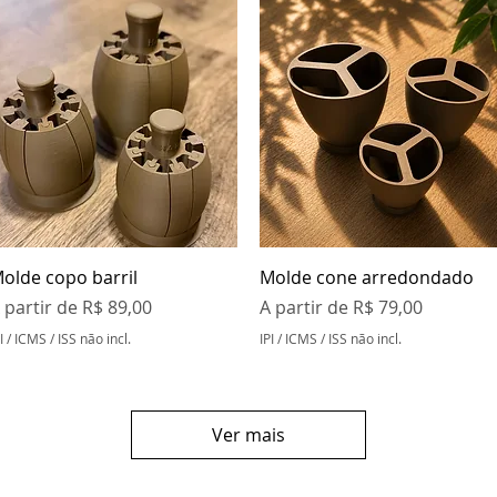
Visualização rápida
Visualização rápida
olde copo barril
Molde cone arredondado
reço promocional
Preço promocional
 partir de
R$ 89,00
A partir de
R$ 79,00
I / ICMS / ISS não incl.
IPI / ICMS / ISS não incl.
Ver mais