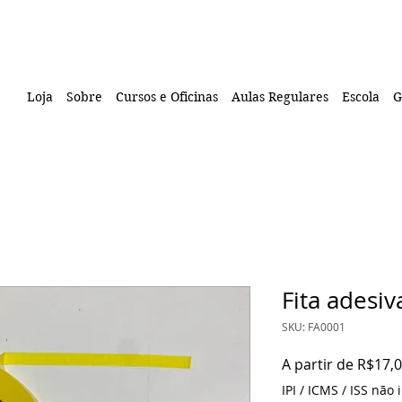
Loja
Sobre
Cursos e Oficinas
Aulas Regulares
Escola
G
Fita adesiv
SKU: FA0001
A partir de
R$17,
IPI / ICMS / ISS não i