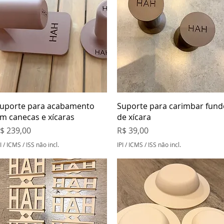
Visualização rápida
Visualização rápida
uporte para acabamento
Suporte para carimbar fund
m canecas e xícaras
de xícara
reço
Preço
$ 239,00
R$ 39,00
I / ICMS / ISS não incl.
IPI / ICMS / ISS não incl.