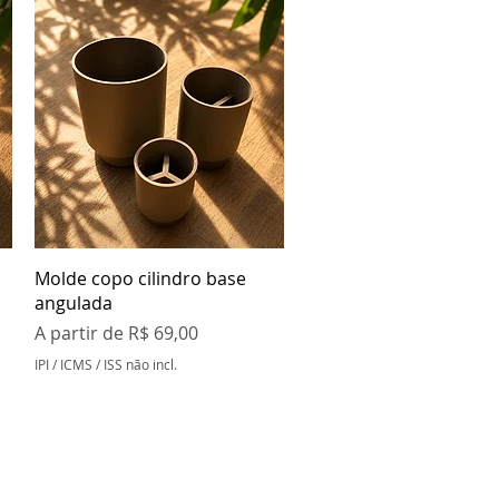
Visualização rápida
Molde copo cilindro base
angulada
Preço promocional
A partir de
R$ 69,00
IPI / ICMS / ISS não incl.