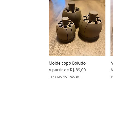
Visualização rápida
Molde copo Boludo
M
Preço promocional
P
A partir de
R$ 89,00
A
IPI / ICMS / ISS não incl.
IP