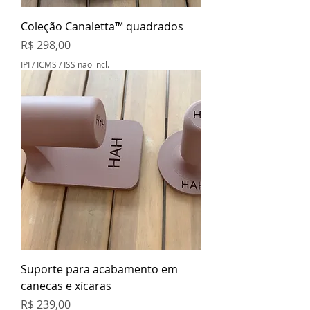
Coleção Canaletta™ quadrados
Preço
R$ 298,00
IPI / ICMS / ISS não incl.
Suporte para acabamento em
canecas e xícaras
Preço
R$ 239,00