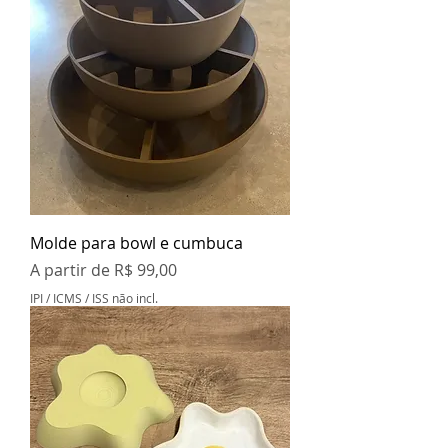
Molde para bowl e cumbuca
Preço promocional
A partir de
R$ 99,00
IPI / ICMS / ISS não incl.