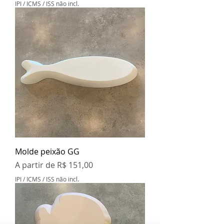
IPI / ICMS / ISS não incl.
Molde peixão GG
Preço promocional
A partir de
R$ 151,00
IPI / ICMS / ISS não incl.