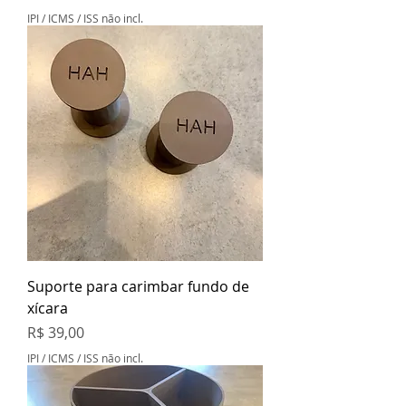
IPI / ICMS / ISS não incl.
Suporte para carimbar fundo de
xícara
Preço
R$ 39,00
IPI / ICMS / ISS não incl.