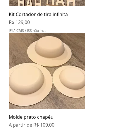
Kit Cortador de tira infinita
Preço
R$ 129,00
IPI / ICMS / ISS não incl.
Molde prato chapéu
Preço promocional
A partir de
R$ 109,00