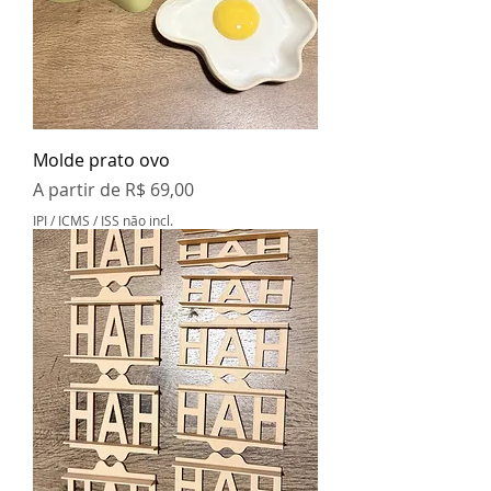
Molde prato ovo
Preço promocional
A partir de
R$ 69,00
IPI / ICMS / ISS não incl.