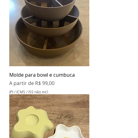
Molde para bowl e cumbuca
Preço promocional
A partir de
R$ 99,00
IPI / ICMS / ISS não incl.