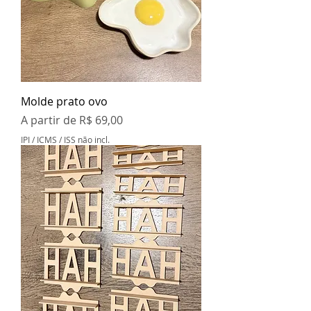
Molde prato ovo
Preço promocional
A partir de
R$ 69,00
IPI / ICMS / ISS não incl.