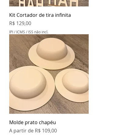
Kit Cortador de tira infinita
Preço
R$ 129,00
IPI / ICMS / ISS não incl.
Molde prato chapéu
Preço promocional
A partir de
R$ 109,00