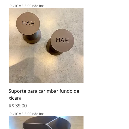
IPI / ICMS / ISS não incl.
Suporte para carimbar fundo de
xícara
Preço
R$ 39,00
IPI / ICMS / ISS não incl.