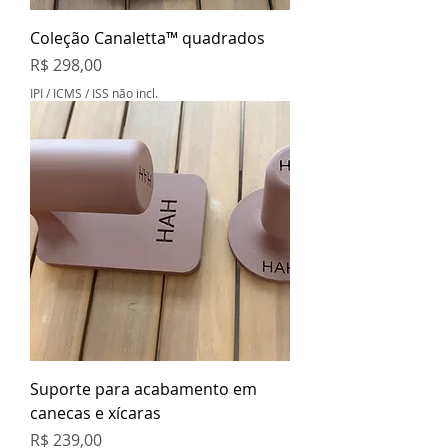
Coleção Canaletta™ quadrados
Preço
R$ 298,00
IPI / ICMS / ISS não incl.
Suporte para acabamento em
canecas e xícaras
Preço
R$ 239,00