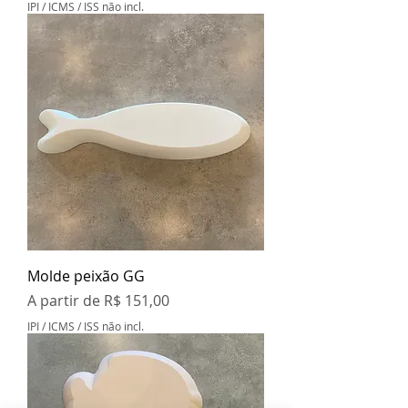
IPI / ICMS / ISS não incl.
Molde peixão GG
Preço promocional
A partir de
R$ 151,00
IPI / ICMS / ISS não incl.