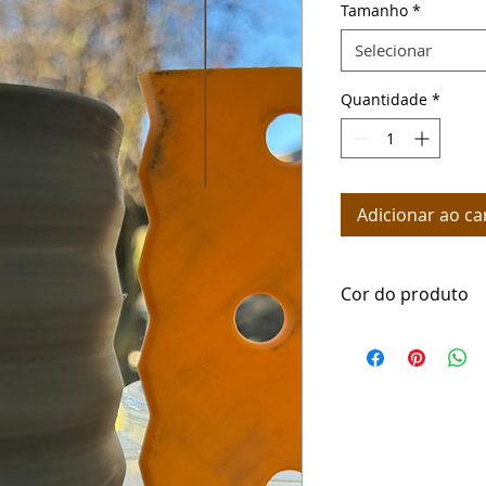
Tamanho
*
Selecionar
Quantidade
*
Adicionar ao ca
Cor do produto
Os moldes e ferram
feitos em cores alea
conforme a cor disp