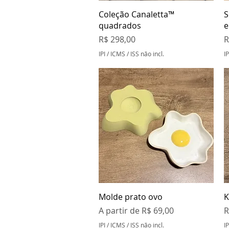
Visualização rápida
Coleção Canaletta™
S
quadrados
e
Preço
P
R$ 298,00
R
IPI / ICMS / ISS não incl.
IP
Visualização rápida
Molde prato ovo
K
Preço promocional
P
A partir de
R$ 69,00
R
IPI / ICMS / ISS não incl.
IP