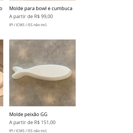
Visualização rápida
o
Molde para bowl e cumbuca
Preço promocional
A partir de
R$ 99,00
IPI / ICMS / ISS não incl.
Visualização rápida
Molde peixão GG
Preço promocional
A partir de
R$ 151,00
IPI / ICMS / ISS não incl.