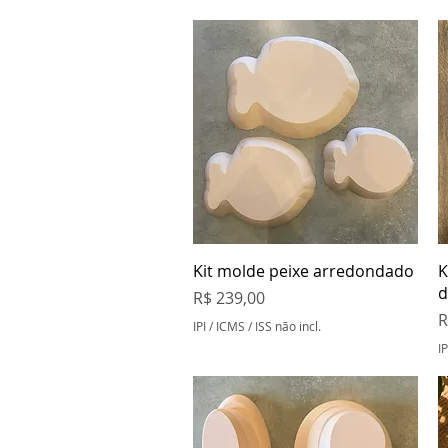
Visualização rápida
Kit molde peixe arredondado
K
d
Preço
R$ 239,00
P
R
IPI / ICMS / ISS não incl.
IP