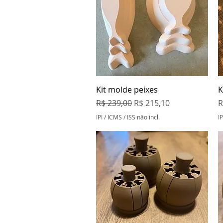
Visualização rápida
Kit molde peixes
K
Preço normal
Preço promocional
P
R$ 239,00
R$ 215,10
R
IPI / ICMS / ISS não incl.
IP