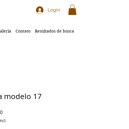
Login
aleria
Contato
Resultados de busca
a modelo 17
Preço
00
promocional
ncl.