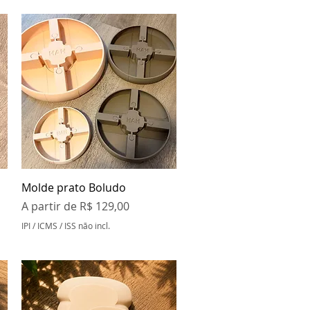
Visualização rápida
Molde prato Boludo
Preço promocional
A partir de
R$ 129,00
IPI / ICMS / ISS não incl.