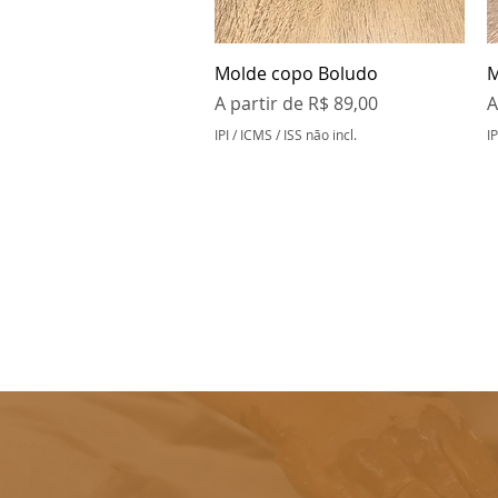
Visualização rápida
Molde copo Boludo
M
Preço promocional
P
A partir de
R$ 89,00
A
IPI / ICMS / ISS não incl.
IP