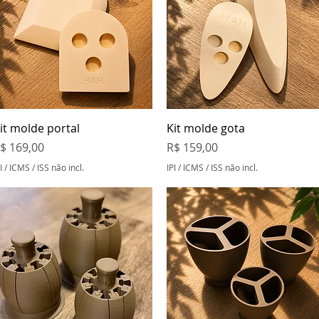
Visualização rápida
Visualização rápida
it molde portal
Kit molde gota
reço
Preço
$ 169,00
R$ 159,00
I / ICMS / ISS não incl.
IPI / ICMS / ISS não incl.