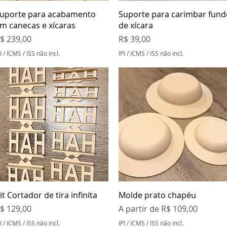
Visualização rápida
Visualização rápida
uporte para acabamento
Suporte para carimbar fund
m canecas e xícaras
de xícara
reço
Preço
$ 239,00
R$ 39,00
I / ICMS / ISS não incl.
IPI / ICMS / ISS não incl.
Visualização rápida
Visualização rápida
it Cortador de tira infinita
Molde prato chapéu
reço
Preço promocional
$ 129,00
A partir de
R$ 109,00
I / ICMS / ISS não incl.
IPI / ICMS / ISS não incl.