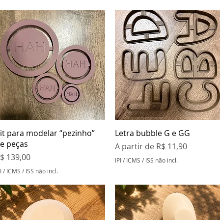
Visualização rápida
Visualização rápida
it para modelar “pezinho”
Letra bubble G e GG
e peças
Preço promocional
A partir de
R$ 11,90
reço
$ 139,00
IPI / ICMS / ISS não incl.
I / ICMS / ISS não incl.