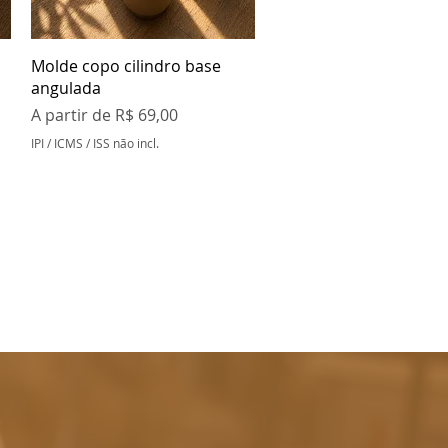
Visualização rápida
Molde copo cilindro base
angulada
Preço promocional
A partir de
R$ 69,00
IPI / ICMS / ISS não incl.