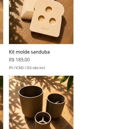
Visualização rápida
Kit molde sanduba
Preço
R$ 189,00
IPI / ICMS / ISS não incl.