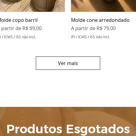
Visualização rápida
Visualização rápida
olde copo barril
Molde cone arredondado
reço promocional
Preço promocional
 partir de
R$ 89,00
A partir de
R$ 79,00
I / ICMS / ISS não incl.
IPI / ICMS / ISS não incl.
Ver mais
Produtos Esgotados