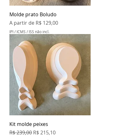
Molde prato Boludo
Preço promocional
A partir de
R$ 129,00
IPI / ICMS / ISS não incl.
Kit molde peixes
Preço normal
Preço promocional
R$ 239,00
R$ 215,10