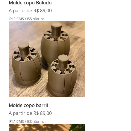
Molde copo Boludo
Preço promocional
A partir de
R$ 89,00
IPI / ICMS / ISS não incl.
Molde copo barril
Preço promocional
A partir de
R$ 89,00
IPI / ICMS / ISS não incl.