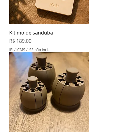
Kit molde sanduba
Preço
R$ 189,00
IPI / ICMS / ISS não incl.