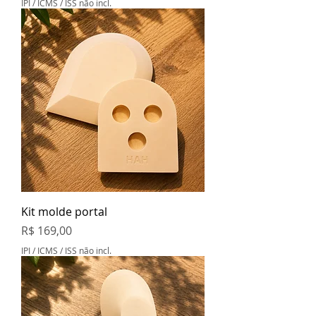
IPI / ICMS / ISS não incl.
Kit molde portal
Preço
R$ 169,00
IPI / ICMS / ISS não incl.