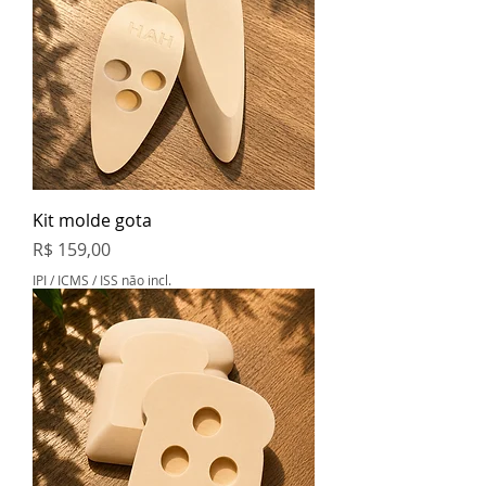
Kit molde gota
Preço
R$ 159,00
IPI / ICMS / ISS não incl.