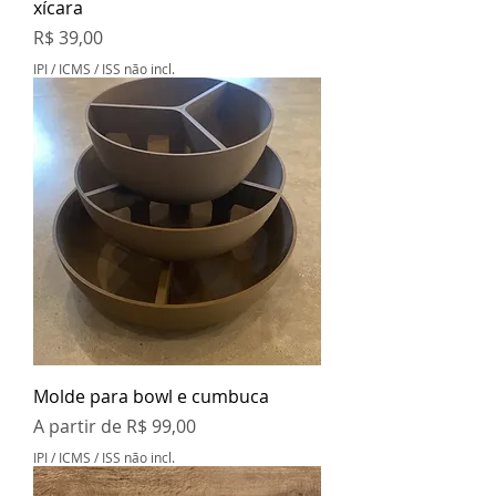
xícara
Preço
R$ 39,00
IPI / ICMS / ISS não incl.
Molde para bowl e cumbuca
Preço promocional
A partir de
R$ 99,00
IPI / ICMS / ISS não incl.