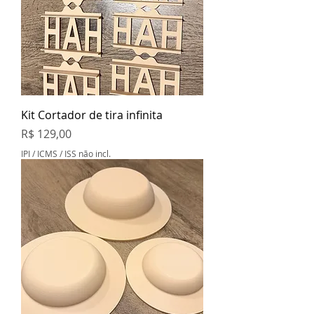
Kit Cortador de tira infinita
Preço
R$ 129,00
IPI / ICMS / ISS não incl.