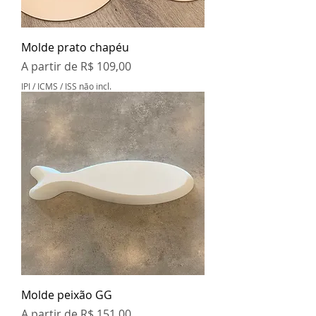
Molde prato chapéu
Preço promocional
A partir de
R$ 109,00
IPI / ICMS / ISS não incl.
Molde peixão GG
Preço promocional
A partir de
R$ 151,00