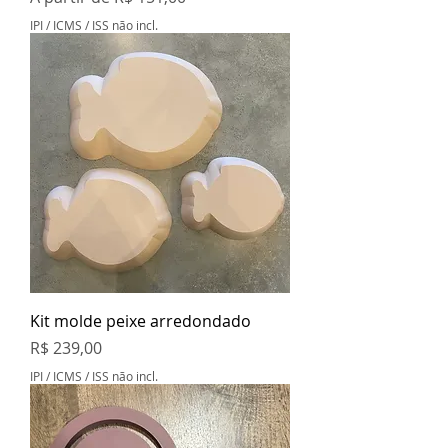
IPI / ICMS / ISS não incl.
Kit molde peixe arredondado
Preço
R$ 239,00
IPI / ICMS / ISS não incl.