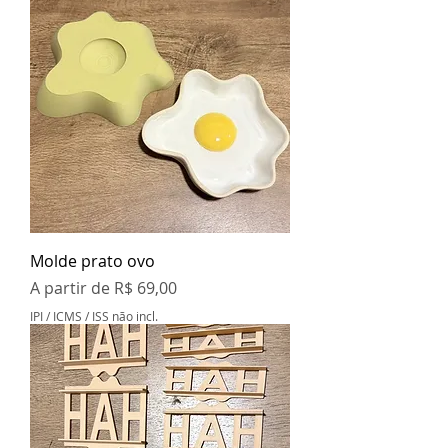
Molde prato ovo
Preço promocional
A partir de
R$ 69,00
IPI / ICMS / ISS não incl.