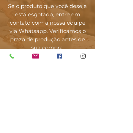
Se o produto que você deseja
está esgotado, entre em
contato com a nossa equipe
via Whatsapp. Verificamos o
prazo de produção antes de
sua compra.
Fale conosco agora
INSTITUCIONAL
Loja
Sobre
Aulas Regulares
Cursos e Oficinas
Escola
Galeria de Fotos